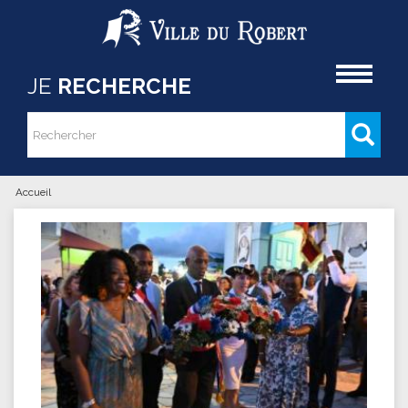
Aller au contenu principal
Accueil
JE
RECHERCHE
Rechercher
Formulaire de recherche
Accueil
Vous êtes ici