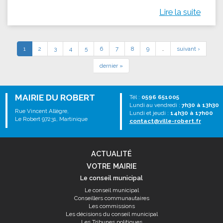
Lire la suite
1
2
3
4
5
6
7
8
9
…
suivant ›
dernier »
MAIRIE DU ROBERT
Tél :
0596 651005
Lundi au vendredi :
7h30 à 13h30
Rue Vincent Allègre,
Lundi et jeudi :
14h30 à 17h00
Le Robert 97231, Martinique
contact@ville-robert.fr
ACTUALITÉ
VOTRE MAIRIE
Le conseil municipal
Le conseil municipal
Conseillers communautaires
Les commissions
Les décisions du conseil municipal
Les Tribunes politiques