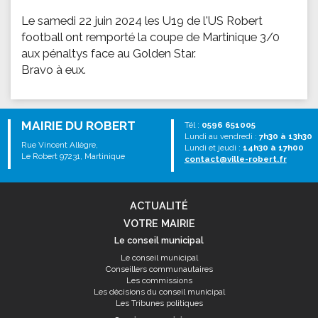
Le samedi 22 juin 2024 les U19 de l'US Robert
football ont remporté la coupe de Martinique 3/0
aux pénaltys face au Golden Star.
Bravo à eux.
MAIRIE DU ROBERT
Tél :
0596 651005
Lundi au vendredi :
7h30 à 13h30
Rue Vincent Allègre,
Lundi et jeudi :
14h30 à 17h00
Le Robert 97231, Martinique
contact@ville-robert.fr
ACTUALITÉ
VOTRE MAIRIE
Le conseil municipal
Le conseil municipal
Conseillers communautaires
Les commissions
Les décisions du conseil municipal
Les Tribunes politiques