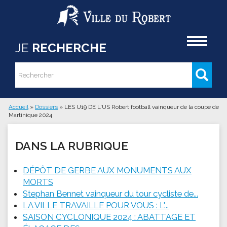
Aller au contenu principal
Accueil
JE
RECHERCHE
Rechercher
Formulaire de recherche
Accueil
»
Dossiers
»
LES U19 DE L'US Robert football vainqueur de la coupe de
Martinique 2024
Vous êtes ici
DANS LA RUBRIQUE
DÉPÔT DE GERBE AUX MONUMENTS AUX
MORTS
Stephan Bennet vainqueur du tour cycliste de...
LA VILLE TRAVAILLE POUR VOUS : L'...
SAISON CYCLONIQUE 2024 : ABATTAGE ET