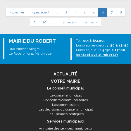
« premier
‹ précédent
…
2
3
4
5
6
7
8
9
10
…
suivant ›
dernier »
MAIRIE DU ROBERT
Tél :
0596 651005
Lundi au vendredi :
7h30 à 13h30
Rue Vincent Allègre,
Lundi et jeudi :
14h30 à 17h00
Le Robert 97231, Martinique
contact@ville-robert.fr
ACTUALITÉ
VOTRE MAIRIE
Le conseil municipal
Le conseil municipal
Conseillers communautaires
Les commissions
Les décisions du conseil municipal
Les Tribunes politiques
Services municipaux
Annuaire des services municipaux