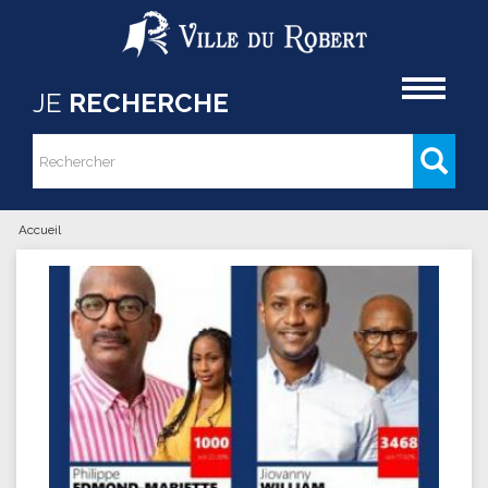
Aller au contenu principal
Accueil
JE
RECHERCHE
Rechercher
Formulaire de recherche
Accueil
Vous êtes ici