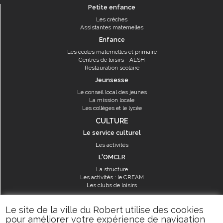
Petite enfance
Les crèches
Assistantes maternelles
Enfance
Les écoles maternelles et primaire
Centres de loisirs - ALSH
Restauration scolaire
Jeunsesse
Le conseil local des jeunes
La mission locale
Les collèges et le lycée
CULTURE
Le service culturel
Les activités
L'OMCLR
La structure
Les activités : le CREAM
Les clubs de loisirs
SPORT
Le site de la ville du Robert utilise des cookies
Les équipements sportifs
pour améliorer votre expérience de navigation
Les aménagements municipaux