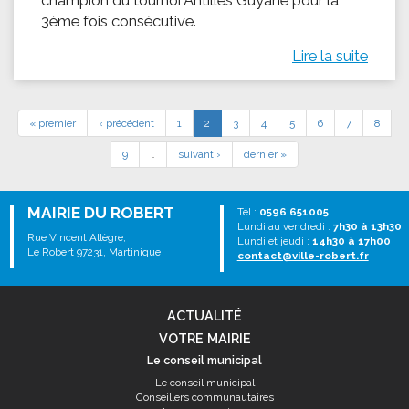
champion du tournoi Antilles Guyane pour la
3ème fois consécutive.
Lire la suite
« premier
‹ précédent
1
2
3
4
5
6
7
8
9
…
suivant ›
dernier »
MAIRIE DU ROBERT
Tél :
0596 651005
Lundi au vendredi :
7h30 à 13h30
Rue Vincent Allègre,
Lundi et jeudi :
14h30 à 17h00
Le Robert 97231, Martinique
contact@ville-robert.fr
ACTUALITÉ
VOTRE MAIRIE
Le conseil municipal
Le conseil municipal
Conseillers communautaires