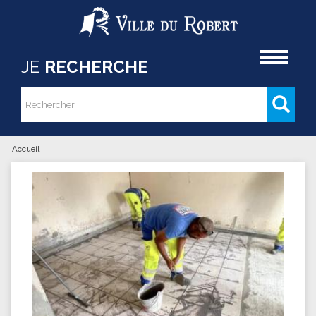
Aller au contenu principal
Accueil
JE
RECHERCHE
Rechercher
Formulaire de recherche
Accueil
Vous êtes ici