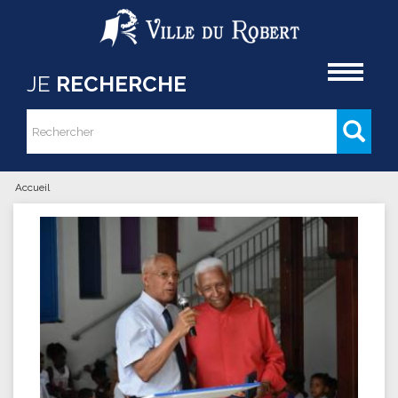
Aller au contenu principal
Accueil
JE
RECHERCHE
Rechercher
Formulaire de recherche
Accueil
Vous êtes ici