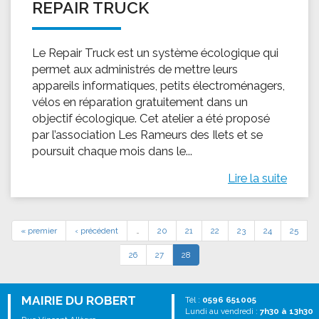
REPAIR TRUCK
Le Repair Truck est un système écologique qui
permet aux administrés de mettre leurs
appareils informatiques, petits électroménagers,
vélos en réparation gratuitement dans un
objectif écologique. Cet atelier a été proposé
par l’association Les Rameurs des Ilets et se
poursuit chaque mois dans le...
Lire la suite
« premier
‹ précédent
…
20
21
22
23
24
25
26
27
28
MAIRIE DU ROBERT
Tél :
0596 651005
Lundi au vendredi :
7h30 à 13h30