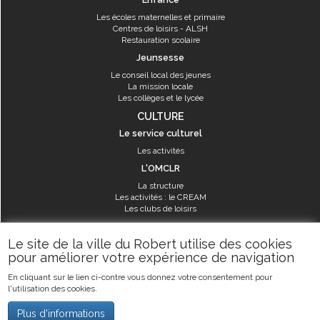
Les écoles maternelles et primaire
Centres de loisirs - ALSH
Restauration scolaire
Jeunsesse
Le conseil local des jeunes
La mission locale
Les collèges et le lycée
CULTURE
Le service culturel
Les activités
L'OMCLR
La structure
Les activités : le CREAM
Les clubs de loisirs
SPORT
Le site de la ville du Robert utilise des cookies
Les équipements sportifs
pour améliorer votre expérience de navigation
Les aménagements municipaux
En cliquant sur le lien ci-contre vous donnez votre consentement pour
Les activités
l'utilisation des cookies.
Les activités du service des sports
Guide des activités sportives
Plus d'informations