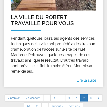
LA VILLE DU ROBERT
TRAVAILLE POUR VOUS
Pendant quelques jours, les agents des services
techniques de la ville ont procédé à des travaux
d'amélioration de l'accès sur le site de l'îlet
Madame. Retrouvez quelques images de ces
travaux ainsi que le résultat. D'autres travaux
sont prévus sur l'îlet, le maire Alfred Monthieux
remercie les...
Lire la suite
« premier
‹ précédent
…
3
4
5
6
7
8
9
10
11
…
suivant ›
dernier »