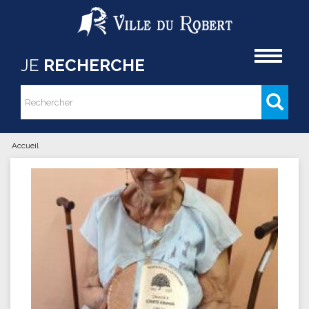
Aller au contenu principal
Accueil
JE
RECHERCHE
Rechercher
Formulaire de recherche
Accueil
Vous êtes ici