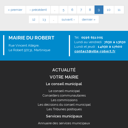
« premier
‹ précédent
…
5
6
7
8
9
10
11
12
13
…
suivant ›
dernier »
MAIRIE DU ROBERT
Tél :
0596 651005
Lundi au vendredi :
7h30 à 13h30
Rue Vincent Allègre,
Lundi et jeudi :
14h30 à 17h00
Le Robert 97231, Martinique
contact@ville-robert.fr
ACTUALITÉ
VOTRE MAIRIE
Le conseil municipal
Le conseil municipal
Conseillers communautaires
Les commissions
Les décisions du conseil municipal
Les Tribunes politiques
Services municipaux
Annuaire des services municipaux