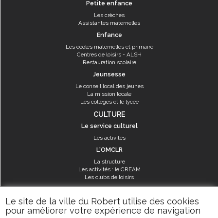
Petite enfance
Les crèches
Assistantes maternelles
Enfance
Les écoles maternelles et primaire
Centres de loisirs - ALSH
Restauration scolaire
Jeunsesse
Le conseil local des jeunes
La mission locale
Les collèges et le lycée
CULTURE
Le service culturel
Les activités
L'OMCLR
La structure
Les activités : le CREAM
Les clubs de loisirs
SPORT
Le site de la ville du Robert utilise des cookies
Les équipements sportifs
pour améliorer votre expérience de navigation
Les aménagements municipaux