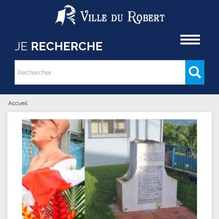
Aller au contenu principal
Accueil
JE
RECHERCHE
Rechercher
Formulaire de recherche
Accueil
Vous êtes ici