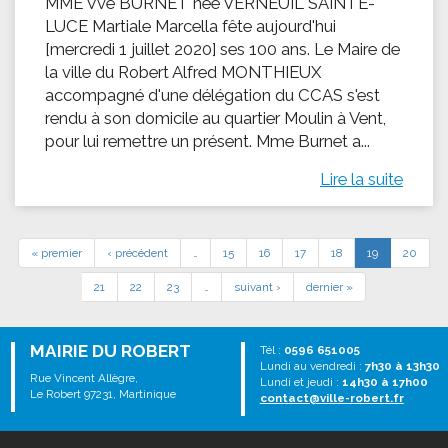
MME Vve BURNET née VERNEUIL SAINTE-
LUCE Martiale Marcella fête aujourd'hui
[mercredi 1 juillet 2020] ses 100 ans. Le Maire de
la ville du Robert Alfred MONTHIEUX
accompagné d'une délégation du CCAS s'est
rendu à son domicile au quartier Moulin à Vent,
pour lui remettre un présent. Mme Burnet a...
Lire la suite
« premier
‹ précédent
…
15
16
17
18
19
20
21
22
23
…
suivant ›
dernier »
MAIRIE DU ROBERT
Tél :
0596 651005
Lundi au vendredi :
7h30 à 13h30
Rue Vincent Allègre,
Lundi et jeudi :
14h30 à 17h00
Le Robert 97231, Martinique
contact@ville-robert.fr