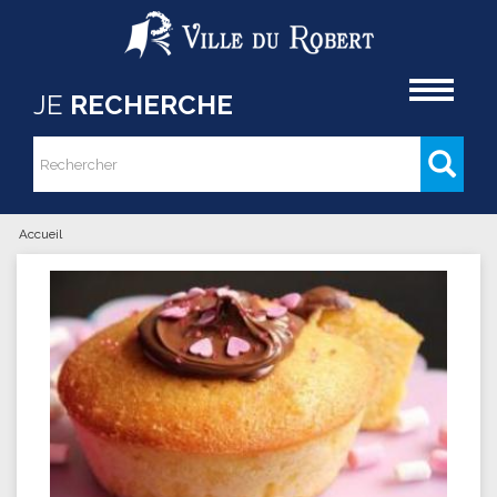
Aller au contenu principal
Accueil
JE
RECHERCHE
Rechercher
Formulaire de recherche
Accueil
Vous êtes ici