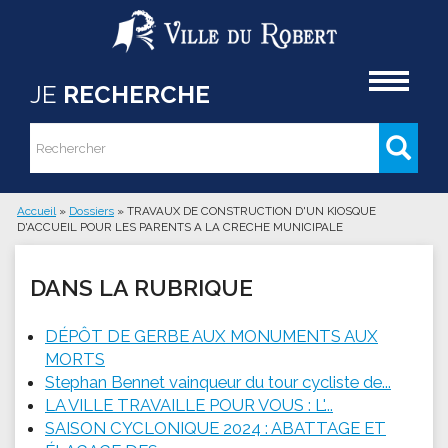
Aller au contenu principal
Accueil
JE
RECHERCHE
Rechercher
Formulaire de recherche
Accueil
»
Dossiers
»
TRAVAUX DE CONSTRUCTION D'UN KIOSQUE
D'ACCUEIL POUR LES PARENTS A LA CRECHE MUNICIPALE
Vous êtes ici
DANS LA RUBRIQUE
DÉPÔT DE GERBE AUX MONUMENTS AUX
MORTS
Stephan Bennet vainqueur du tour cycliste de...
LA VILLE TRAVAILLE POUR VOUS : L'...
SAISON CYCLONIQUE 2024 : ABATTAGE ET