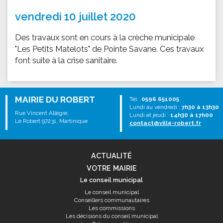
vendredi 10 juillet 2020
Des travaux sont en cours à la crèche municipale
"Les Petits Matelots" de Pointe Savane. Ces travaux
font suite à la crise sanitaire.
MAIRIE DU ROBERT
Tél :
0596 651005
Lundi au vendredi :
7h30 à 13h30
Rue Vincent Allègre,
Lundi et jeudi :
14h30 à 17h00
Le Robert 97231, Martinique
contact@ville-robert.fr
ACTUALITÉ
VOTRE MAIRIE
Le conseil municipal
Le conseil municipal
Conseillers communautaires
Les commissions
Les décisions du conseil municipal