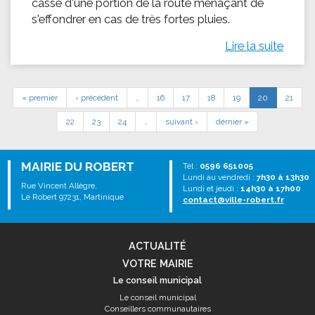
casse d'une portion de la route menaçant de
s'effondrer en cas de très fortes pluies.
Lire la suite
« premier
‹ précédent
…
16
17
18
19
20
21
22
23
24
…
suivant ›
dernier »
MAIRIE DU ROBERT
Tél :
0596 651005
Lundi au vendredi :
7h30 à 13h30
Rue Vincent Allègre,
Lundi et jeudi :
14h30 à 17h00
Le Robert 97231, Martinique
contact@ville-robert.fr
ACTUALITÉ
VOTRE MAIRIE
Le conseil municipal
Le conseil municipal
Conseillers communautaires