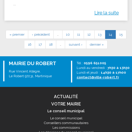
...
Lire la suite
« premier
‹ précédent
…
10
11
12
13
14
15
16
17
18
…
suivant ›
dernier »
MAIRIE DU ROBERT
Tél :
0596 651005
Lundi au vendredi :
7h30 à 13h30
Rue Vincent Allègre,
Lundi et jeudi :
14h30 à 17h00
Le Robert 97231, Martinique
contact@ville-robert.fr
ACTUALITÉ
VOTRE MAIRIE
Le conseil municipal
Le conseil municipal
Conseillers communautaires
Les commissions