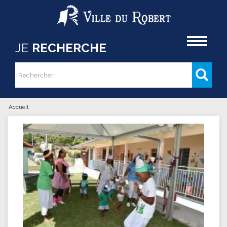
Aller au contenu principal
Accueil
JE
RECHERCHE
Rechercher
Formulaire de recherche
Accueil
Vous êtes ici