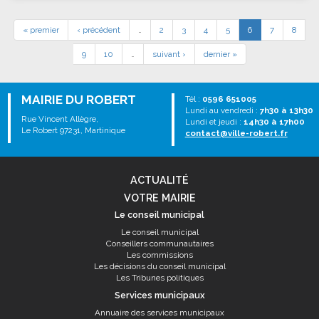
« premier
‹ précédent
…
2
3
4
5
6
7
8
9
10
…
suivant ›
dernier »
MAIRIE DU ROBERT
Tél :
0596 651005
Lundi au vendredi :
7h30 à 13h30
Rue Vincent Allègre,
Lundi et jeudi :
14h30 à 17h00
Le Robert 97231, Martinique
contact@ville-robert.fr
ACTUALITÉ
VOTRE MAIRIE
Le conseil municipal
Le conseil municipal
Conseillers communautaires
Les commissions
Les décisions du conseil municipal
Les Tribunes politiques
Services municipaux
Annuaire des services municipaux