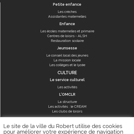
Petite enfance
Les crèches
Assistantes maternelles
Enfance
Les écoles maternelles et primaire
Centres de loisirs - ALSH
Restauration scolaire
Jeunsesse
Le conseil local des jeunes
La mission locale
Les collèges et le lycée
CULTURE
Le service culturel
Les activités
L'OMCLR
La structure
Les activités : le CREAM
Les clubs de loisirs
SPORT
Le site de la ville du Robert utilise des cookies
Les équipements sportifs
pour améliorer votre expérience de navigation
Les aménagements municipaux