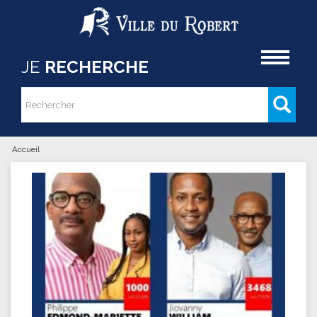
Aller au contenu principal
Accueil
JE
RECHERCHE
Rechercher
Formulaire de recherche
Accueil
Vous êtes ici