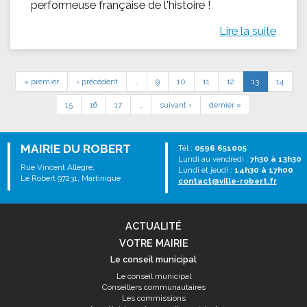
performeuse française de l'histoire !
Lire la suite
« premier
‹ précédent
…
9
10
11
12
13
14
15
16
17
…
suivant ›
dernier »
MAIRIE DU ROBERT
Tél :
0596 651005
Lundi au vendredi :
7h30 à 13h30
Rue Vincent Allègre,
Lundi et jeudi :
14h30 à 17h00
Le Robert 97231, Martinique
contact@ville-robert.fr
ACTUALITÉ
VOTRE MAIRIE
Le conseil municipal
Le conseil municipal
Conseillers communautaires
Les commissions