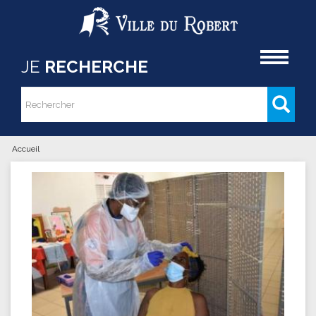
Aller au contenu principal
Accueil
JE
RECHERCHE
Rechercher
Formulaire de recherche
Accueil
Vous êtes ici