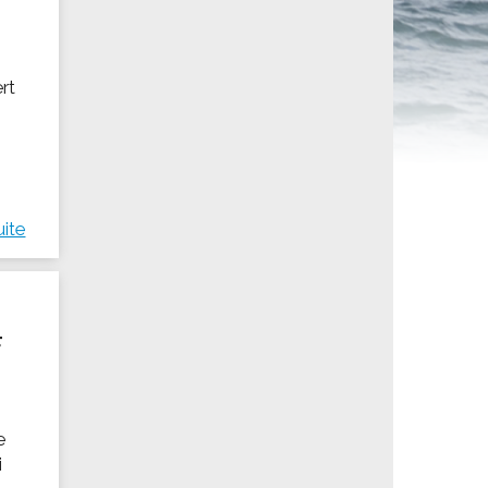
ités sportives
ert
uite
F
e
i