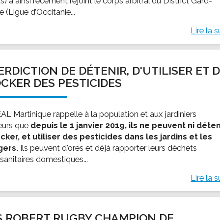
s) a ainsi récement rejoint le corps arbitral du District Gard-
 (Ligue d’Occitanie...
Lire la s
ERDICTION DE DÉTENIR, D'UTILISER ET 
CKER DES PESTICIDES
AL Martinique rappelle à la population et aux jardiniers
eurs que
depuis le 1 janvier 2019, ils ne peuvent ni déten
ocker, et utiliser des pesticides dans les jardins et les
gers.
Ils peuvent d'ores et déjà rapporter leurs déchets
sanitaires domestiques...
Lire la s
S ROBERT RUGBY CHAMPION DE