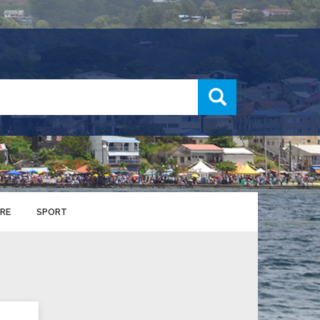
recherche
RE
SPORT
ENTS SPORTIFS
nts municipaux
S
u service des sports