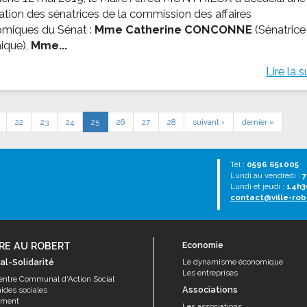
ation des sénatrices de la commission des affaires
miques du Sénat :
Mme Catherine CONCONNE
(Sénatrice
nique),
Mme...
Lire la s
22
23
24
25
26
27
28
suivant ›
dernier »
Tél :
0596 651005
Lundi au vendredi :
7
Lundi et jeudi :
14h3
contact@ville-rob
RE AU ROBERT
Economie
al-Solidarité
Le dynamisme économique
Les entreprises
entre Communal d'Action Social
Associations
aides sociales
ement
Les associations