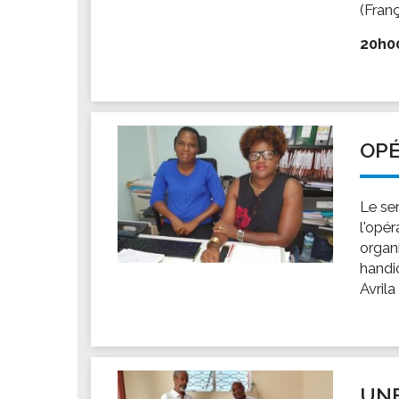
(Franç
20h00 
OPÉ
Le se
l'opé
organ
handic
Avrila
UNE