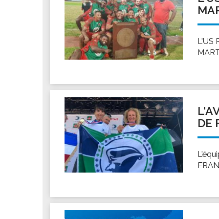
MAR
L'US 
MARTI
L'A
DE 
L'éq
FRANC