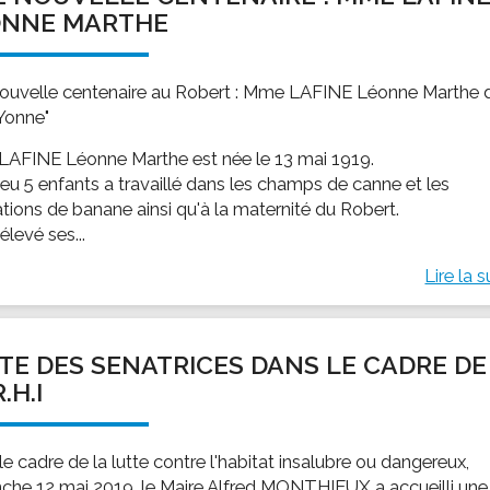
ONNE MARTHE
ouvelle centenaire au Robert : Mme LAFINE Léonne Marthe d
Yonne"
AFINE Léonne Marthe est née le 13 mai 1919.
 eu 5 enfants a travaillé dans les champs de canne et les
ations de banane ainsi qu'à la maternité du Robert.
 élevé ses...
Lire la s
ITE DES SENATRICES DANS LE CADRE DE
.H.I
e cadre de la lutte contre l'habitat insalubre ou dangereux,
che 12 mai 2019, le Maire Alfred MONTHIEUX a accueilli une