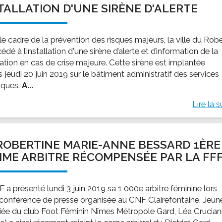
TALLATION D'UNE SIRÈNE D'ALERTE
ssion locale
EMPLOI
LE SERVICE CULTUREL
Guide des activ
ollèges et le lycée
Offres d'emploi
Les activités
e cadre de la prévention des risques majeurs, la ville du Rob
nseil local des jeunes
SOCIAL-SOLIDARITÉ
édé à l’installation d'une sirène d’alerte et d’information de la
ANCE
Le Centre Communal d'Action Social
ation en cas de crise majeure. Cette sirène est implantée
uration scolaire
Les aides sociales
 jeudi 20 juin 2019 sur le bâtiment administratif des services
iques.
A...
coles maternelles et primaire
Logement
es de loisirs - ALSH
Antenne Municipale de Développement et de
Lire la s
Cohésion Sociale
rtail famille
Epicerie sociale et solidaire "Rayon de Soleil"
TE ENFANCE
Bornes de collecte de l'ACISE
ROBERTINE MARIE-ANNE BESSARD 1ÈRE
tantes maternelles
ME ARBITRE RÉCOMPENSÉE PAR LA FF
crèches
 a présenté lundi 3 juin 2019 sa 1 000e arbitre féminine lors
 conférence de presse organisée au CNF Clairefontaine. Jeun
ciée du club Foot Féminin Nîmes Métropole Gard, Léa Crucian