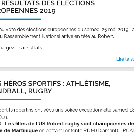
 RÉSULTATS DES ÉLECTIONS
OPÉENNES 2019
 au vote des élections européennes du samedi 25 mai 2019, l
 du Rassemblement National arrive en tête au Robert.
hargez les résultats
Lire la s
 HÉROS SPORTIFS : ATHLÉTISME,
NDBALL, RUGBY
portifs robertins ont vécu une soirée exceptionnelle samedi 1
019.
 : Les filles de l'US Robert rugby sont championnes de
e de Martinique
en battant l'entente RDM (Diamant) - RCA