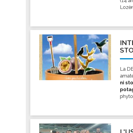
(14 an
Les associations
Lozère
Les droits et obligations
Faire une demande de subvention
Les activités des associations
VIE PRATIQUE
INT
Les espaces numériques
STO
Infos baignade
Infos sargasse
La DE
Toilettes publiques
amat
ni st
Stationnement
pota
Les marchés
phyto
Le funéraire
Numéros d'urgence
SANTÉ
Annuaire santé
L'U