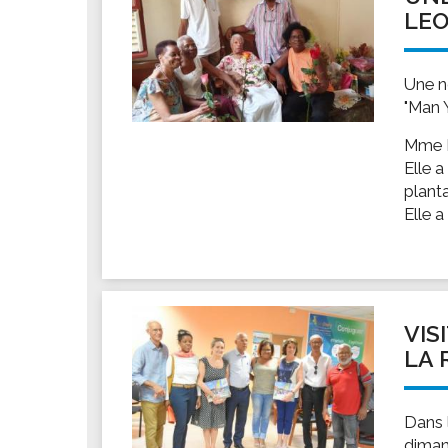
LE
Une n
"Man 
Mme L
Elle a
plant
Elle a
VIS
LA R
Dans l
diman