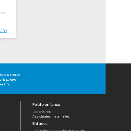
 de
uite
h30 à 13h30
0 à 17h00
ert.fr
Petite enfance
Les crèches
Assistantes maternelles
Enfance
Les écoles maternelles et primaire