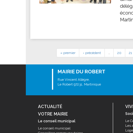
délég
écono
Marti
« premier
‹ précédent
…
20
21
MAIRIE DU ROBERT
Rue Vincent Allègre,
Le Robert 97231, Martinique
ACTUALITÉ
VIV
VOTRE MAIRIE
Soci
Le conseil municipal
Le C
Les 
Le conseil municipal
Log
Conseillers communautaires