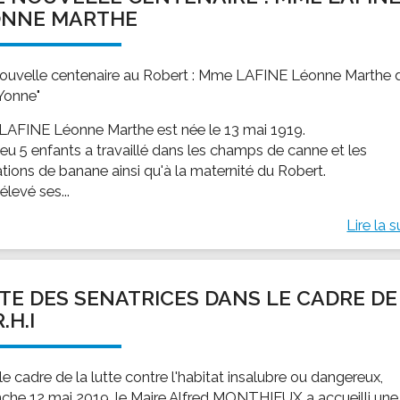
ONNE MARTHE
ouvelle centenaire au Robert : Mme LAFINE Léonne Marthe d
Yonne"
AFINE Léonne Marthe est née le 13 mai 1919.
 eu 5 enfants a travaillé dans les champs de canne et les
ations de banane ainsi qu'à la maternité du Robert.
 élevé ses...
Lire la s
ITE DES SENATRICES DANS LE CADRE DE
.H.I
e cadre de la lutte contre l'habitat insalubre ou dangereux,
che 12 mai 2019, le Maire Alfred MONTHIEUX a accueilli une