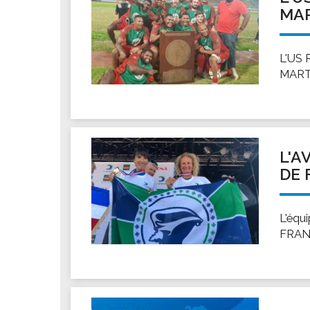
MAR
L'US 
MARTI
L'A
DE 
L'éq
FRANC