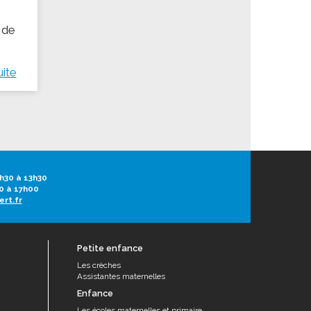
 de
uite
h30 à 13h30
0 à 17h00
ert.fr
Petite enfance
Les crèches
Assistantes maternelles
Enfance
Les écoles maternelles et primaire