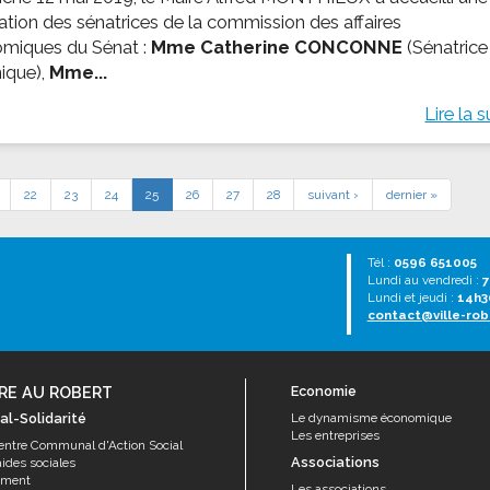
ation des sénatrices de la commission des affaires
miques du Sénat :
Mme Catherine CONCONNE
(Sénatrice
nique),
Mme...
Lire la s
22
23
24
25
26
27
28
suivant ›
dernier »
Tél :
0596 651005
Lundi au vendredi :
7
Lundi et jeudi :
14h3
contact@ville-rob
RE AU ROBERT
Economie
al-Solidarité
Le dynamisme économique
Les entreprises
entre Communal d'Action Social
Associations
aides sociales
ement
Les associations