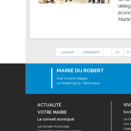
délég
écono
Marti
« premier
‹ précédent
…
20
21
MAIRIE DU ROBERT
Rue Vincent Allègre,
Le Robert 97231, Martinique
ACTUALITÉ
VIV
VOTRE MAIRIE
Soci
Le conseil municipal
Le C
Les 
Le conseil municipal
Log
Conseillers communautaires