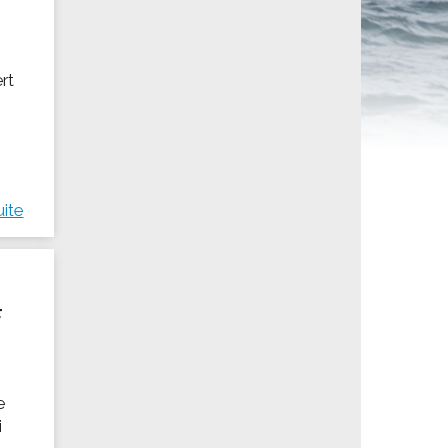
ités sportives
ert
uite
F
e
i