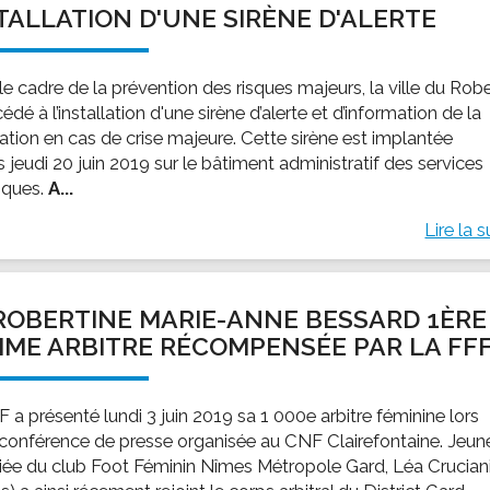
TALLATION D'UNE SIRÈNE D'ALERTE
ssion locale
EMPLOI
LE SERVICE CULTUREL
Guide des activ
ollèges et le lycée
Offres d'emploi
Les activités
e cadre de la prévention des risques majeurs, la ville du Rob
nseil local des jeunes
SOCIAL-SOLIDARITÉ
édé à l’installation d'une sirène d’alerte et d’information de la
ANCE
Le Centre Communal d'Action Social
ation en cas de crise majeure. Cette sirène est implantée
uration scolaire
Les aides sociales
 jeudi 20 juin 2019 sur le bâtiment administratif des services
iques.
A...
coles maternelles et primaire
Logement
es de loisirs - ALSH
Antenne Municipale de Développement et de
Lire la s
Cohésion Sociale
rtail famille
Epicerie sociale et solidaire "Rayon de Soleil"
TE ENFANCE
Bornes de collecte de l'ACISE
ROBERTINE MARIE-ANNE BESSARD 1ÈRE
tantes maternelles
ME ARBITRE RÉCOMPENSÉE PAR LA FF
crèches
 a présenté lundi 3 juin 2019 sa 1 000e arbitre féminine lors
 conférence de presse organisée au CNF Clairefontaine. Jeun
ciée du club Foot Féminin Nîmes Métropole Gard, Léa Crucian