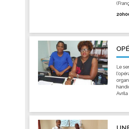
(Franç
20h00 
OPÉ
Le se
l'opé
organ
handic
Avrila
UNE