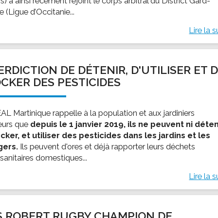
s) a ainsi récement rejoint le corps arbitral du District Gard-
 (Ligue d’Occitanie...
Lire la s
ERDICTION DE DÉTENIR, D'UTILISER ET 
CKER DES PESTICIDES
AL Martinique rappelle à la population et aux jardiniers
eurs que
depuis le 1 janvier 2019, ils ne peuvent ni déten
ocker, et utiliser des pesticides dans les jardins et les
gers.
Ils peuvent d'ores et déjà rapporter leurs déchets
sanitaires domestiques...
Lire la s
S ROBERT RUGBY CHAMPION DE