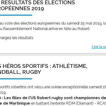
 RÉSULTATS DES ÉLECTIONS
OPÉENNES 2019
 au vote des élections européennes du samedi 25 mai 2019, l
 du Rassemblement National arrive en tête au Robert.
hargez les résultats
Lire la s
 HÉROS SPORTIFS : ATHLÉTISME,
NDBALL, RUGBY
portifs robertins ont vécu une soirée exceptionnelle samedi 1
019.
 : Les filles de l'US Robert rugby sont championnes de
e de Martinique
en battant l'entente RDM (Diamant) - RCA