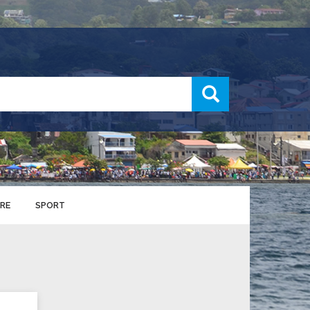
recherche
RE
SPORT
ENTS SPORTIFS
nts municipaux
S
u service des sports