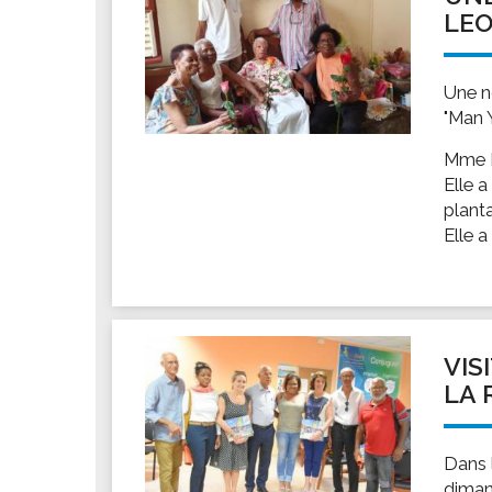
LE
Une n
"Man 
Mme L
Elle a
plant
Elle a
VIS
LA R
Dans l
diman