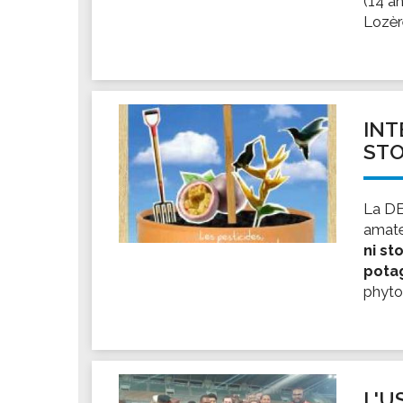
(14 an
Les associations
Lozère
Les droits et obligations
Faire une demande de subvention
Les activités des associations
VIE PRATIQUE
INT
Les espaces numériques
STO
Infos baignade
Infos sargasse
La DE
Toilettes publiques
amat
ni st
Stationnement
pota
Les marchés
phyto
Le funéraire
Numéros d'urgence
SANTÉ
Annuaire santé
L'U