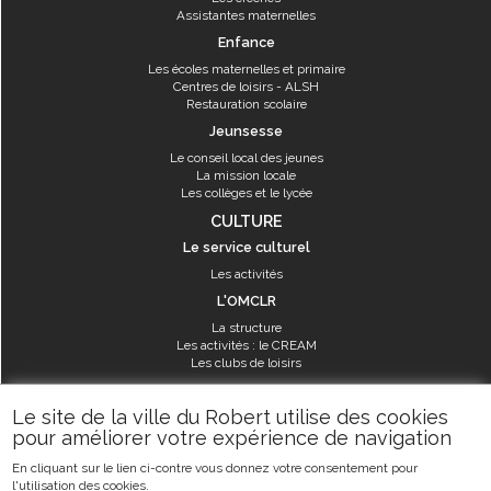
Assistantes maternelles
Enfance
Les écoles maternelles et primaire
Centres de loisirs - ALSH
Restauration scolaire
Jeunsesse
Le conseil local des jeunes
La mission locale
Les collèges et le lycée
CULTURE
Le service culturel
Les activités
L'OMCLR
La structure
Les activités : le CREAM
Les clubs de loisirs
SPORT
Le site de la ville du Robert utilise des cookies
Les équipements sportifs
pour améliorer votre expérience de navigation
Les aménagements municipaux
En cliquant sur le lien ci-contre vous donnez votre consentement pour
Les activités
l'utilisation des cookies.