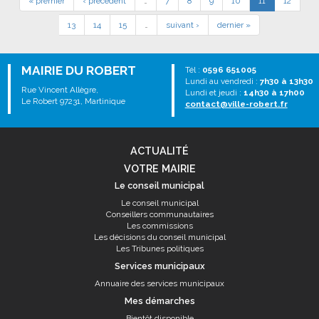
« premier
‹ précédent
…
7
8
9
10
11
12
13
14
15
…
suivant ›
dernier »
MAIRIE DU ROBERT
Tél :
0596 651005
Lundi au vendredi :
7h30 à 13h30
Rue Vincent Allègre,
Lundi et jeudi :
14h30 à 17h00
Le Robert 97231, Martinique
contact@ville-robert.fr
ACTUALITÉ
VOTRE MAIRIE
Le conseil municipal
Le conseil municipal
Conseillers communautaires
Les commissions
Les décisions du conseil municipal
Les Tribunes politiques
Services municipaux
Annuaire des services municipaux
Mes démarches
Bientôt disponible