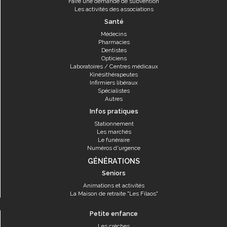
Faire une demande de subvention
Les activités des associations
Santé
Médecins
Pharmacies
Dentistes
Opticiens
Laboratoires / Centres médicaux
Kinésithérapeutes
Infirmiers libéraux
Spécialistes
Autres
Infos pratiques
Stationnement
Les marchés
Le funéraire
Numéros d'urgence
GÉNÉRATIONS
Seniors
Animations et activités
La Maison de retraite "Les Filaos"
Petite enfance
Les crèches