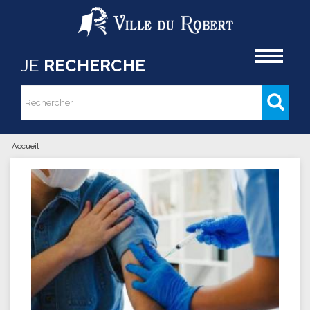
Aller au contenu principal
Accueil
JE
RECHERCHE
Rechercher
Formulaire de recherche
Accueil
Vous êtes ici