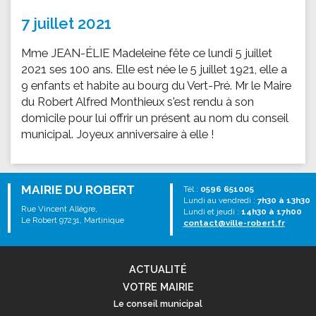
7 juillet 2021
Mme JEAN-ÉLIE Madeleine fête ce lundi 5 juillet
2021 ses 100 ans. Elle est née le 5 juillet 1921, elle a
9 enfants et habite au bourg du Vert-Pré. Mr le Maire
du Robert Alfred Monthieux s'est rendu à son
domicile pour lui offrir un présent au nom du conseil
municipal. Joyeux anniversaire à elle !
MAIRIE DU ROBERT
Tél :
0596 651005
Lundi au vendredi :
7h30 à 13h30
Rue Vincent Allègre,
Lundi et jeudi :
14h30 à 17h00
Le Robert 97231, Martinique
contact@ville-robert.fr
ACTUALITÉ
VOTRE MAIRIE
Le conseil municipal