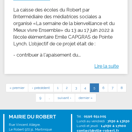
La caisse des écoles du Robert par
l’intermédiaire des médiatrices sociales a
organisé «La semaine de la bienveillance et du
Mieux vivre Ensemble» du 13 au 17 juin 2022 à
l’école élémentaire Emile CAPGRAS de Pointe
Lynch. L'objectif de ce projet était de :
- contribuer à l'apaisement du...
Lire la suite
« premier
‹ précédent
1
2
3
4
5
6
7
8
9
…
suivant ›
dernier »
MAIRIE DU ROBERT
Tél :
0596 651005
Lundi au vendredi :
7h30 à 13h30
Rue Vincent Allègre,
Lundi et jeudi :
14h30 à 17h00
Le Robert 97231, Martinique
contact@ville-robert.fr