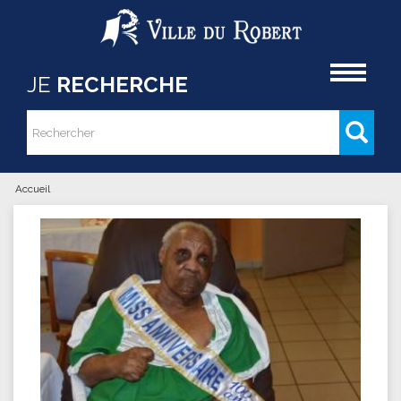
Aller au contenu principal
Accueil
JE
RECHERCHE
Rechercher
Formulaire de recherche
Accueil
Vous êtes ici