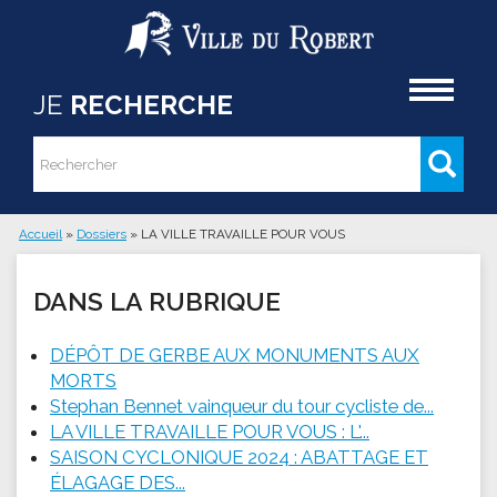
Aller au contenu principal
Accueil
JE
RECHERCHE
Rechercher
Formulaire de recherche
Accueil
»
Dossiers
»
LA VILLE TRAVAILLE POUR VOUS
Vous êtes ici
DANS LA RUBRIQUE
DÉPÔT DE GERBE AUX MONUMENTS AUX
MORTS
Stephan Bennet vainqueur du tour cycliste de...
LA VILLE TRAVAILLE POUR VOUS : L'...
SAISON CYCLONIQUE 2024 : ABATTAGE ET
ÉLAGAGE DES...