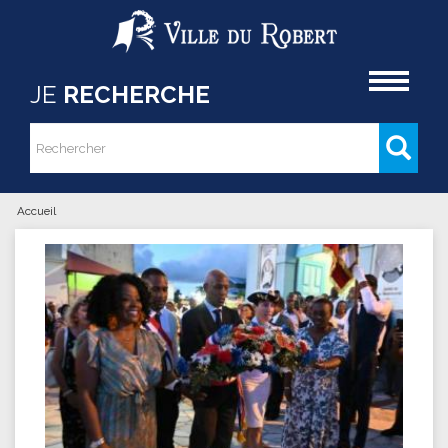
Aller au contenu principal
Accueil
JE
RECHERCHE
Rechercher
Formulaire de recherche
Accueil
Vous êtes ici