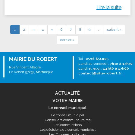
Lire la suite
1
2
3
4
5
6
7
8
9
…
suivant ›
dernier »
MAIRIE DU ROBERT
Tél :
0596 651005
Lundi au vendredi :
7h30 à 13h30
Rue Vincent Allègre,
Lundi et jeudi :
14h30 à 17h00
Le Robert 97231, Martinique
contact@ville-robert.fr
ACTUALITÉ
VOTRE MAIRIE
Le conseil municipal
Le conseil municipal
Conseillers communautaires
Les commissions
Les décisions du conseil municipal
Les Tribunes politiques