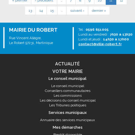
« premier
‹ précédent
…
7
8
9
10
11
12
13
14
15
…
suivant ›
dernier »
MAIRIE DU ROBERT
Tél :
0596 651005
Lundi au vendredi :
7h30 à 13h30
Rue Vincent Allègre,
Lundi et jeudi :
14h30 à 17h00
Le Robert 97231, Martinique
contact@ville-robert.fr
ACTUALITÉ
VOTRE MAIRIE
Le conseil municipal
Le conseil municipal
Conseillers communautaires
Les commissions
Les décisions du conseil municipal
Les Tribunes politiques
Services municipaux
Annuaire des services municipaux
Mes démarches
Bientôt disponible