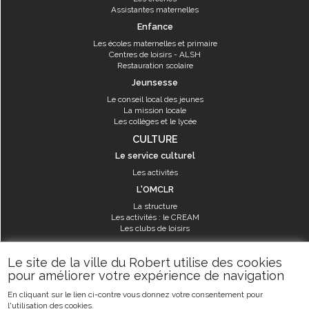
Assistantes maternelles
Enfance
Les écoles maternelles et primaire
Centres de loisirs - ALSH
Restauration scolaire
Jeunsesse
Le conseil local des jeunes
La mission locale
Les collèges et le lycée
CULTURE
Le service culturel
Les activités
L'OMCLR
La structure
Les activités : le CREAM
Les clubs de loisirs
SPORT
Le site de la ville du Robert utilise des cookies
Les équipements sportifs
pour améliorer votre expérience de navigation
Les aménagements municipaux
En cliquant sur le lien ci-contre vous donnez votre consentement pour
Les activités
l'utilisation des cookies.