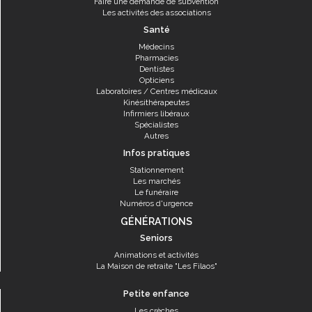
Faire une demande de subvention
Les activités des associations
Santé
Médecins
Pharmacies
Dentistes
Opticiens
Laboratoires / Centres médicaux
Kinésithérapeutes
Infirmiers libéraux
Spécialistes
Autres
Infos pratiques
Stationnement
Les marchés
Le funéraire
Numéros d'urgence
GÉNÉRATIONS
Seniors
Animations et activités
La Maison de retraite "Les Filaos"
Petite enfance
Les crèches