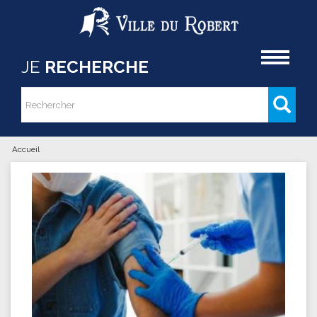
Aller au contenu principal
Accueil
JE
RECHERCHE
Rechercher
Formulaire de recherche
Accueil
Vous êtes ici