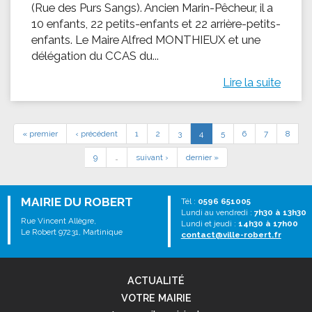
(Rue des Purs Sangs). Ancien Marin-Pêcheur, il a
10 enfants, 22 petits-enfants et 22 arrière-petits-
enfants. Le Maire Alfred MONTHIEUX et une
délégation du CCAS du...
Lire la suite
« premier
‹ précédent
1
2
3
4
5
6
7
8
9
…
suivant ›
dernier »
MAIRIE DU ROBERT
Tél :
0596 651005
Lundi au vendredi :
7h30 à 13h30
Rue Vincent Allègre,
Lundi et jeudi :
14h30 à 17h00
Le Robert 97231, Martinique
contact@ville-robert.fr
ACTUALITÉ
VOTRE MAIRIE