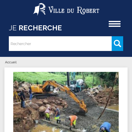
Aller au contenu principal
Accueil
JE
RECHERCHE
Rechercher
Formulaire de recherche
Accueil
Vous êtes ici