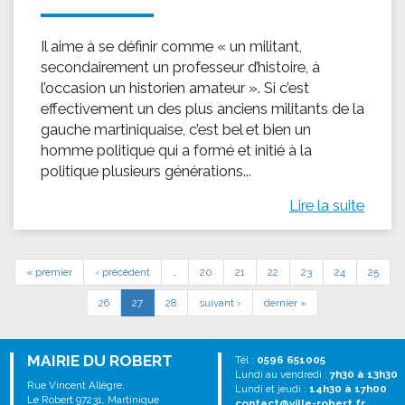
Il aime à se définir comme « un militant,
secondairement un professeur d’histoire, à
l’occasion un historien amateur ». Si c’est
effectivement un des plus anciens militants de la
gauche martiniquaise, c’est bel et bien un
homme politique qui a formé et initié à la
politique plusieurs générations...
Lire la suite
« premier
‹ précédent
…
20
21
22
23
24
25
26
27
28
suivant ›
dernier »
MAIRIE DU ROBERT
Tél :
0596 651005
Lundi au vendredi :
7h30 à 13h30
Rue Vincent Allègre,
Lundi et jeudi :
14h30 à 17h00
Le Robert 97231, Martinique
contact@ville-robert.fr