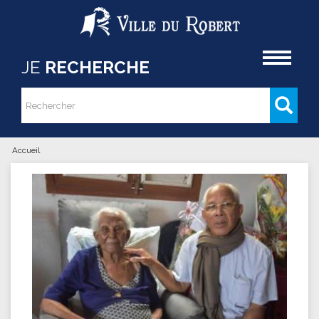
Aller au contenu principal
Accueil
JE
RECHERCHE
Rechercher
Formulaire de recherche
Accueil
Vous êtes ici