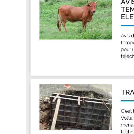
AVI
TEM
ELE
Avis 
tempo
pour 
téléch
TRA
C'est 
Voltai
menac
techn