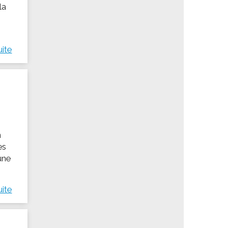
la
uite
n
es
une
uite