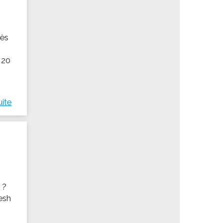
rès
 20
uite
 ?
resh