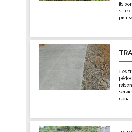
ils so
ville
preuve
TRA
Les t
pério
raiso
servi
canali