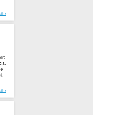
uite
ert
ial
ie.
 à
uite