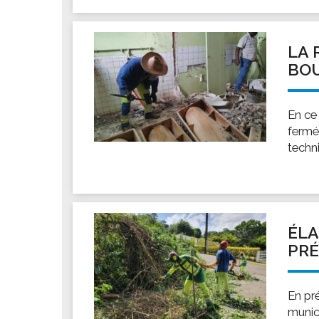
Les associations
Les droits et obligations
Faire une demande de subvention
LA 
BO
Les activités des associations
VIE PRATIQUE
En ce
Les espaces numériques
fermée
Infos baignade
techn
Infos sargasse
Toilettes publiques
Stationnement
Les marchés
ÉLA
Le funéraire
PRÉ
Numéros d'urgence
SANTÉ
En pr
munic
Annuaire santé