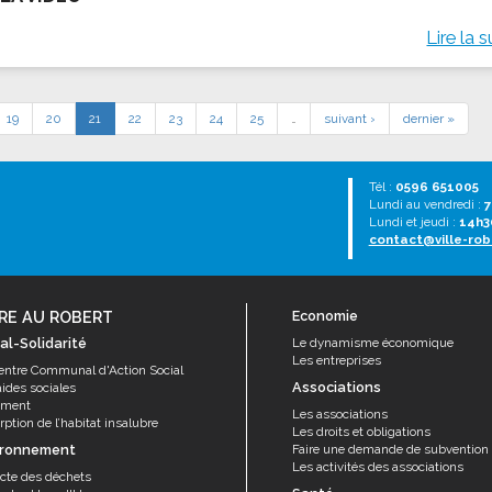
Lire la s
19
20
21
22
23
24
25
…
suivant ›
dernier »
Tél :
0596 651005
Lundi au vendredi :
7
Lundi et jeudi :
14h3
contact@ville-rob
RE AU ROBERT
Economie
al-Solidarité
Le dynamisme économique
Les entreprises
entre Communal d'Action Social
Associations
aides sociales
ement
Les associations
ption de l’habitat insalubre
Les droits et obligations
ironnement
Faire une demande de subvention
Les activités des associations
ecte des déchets