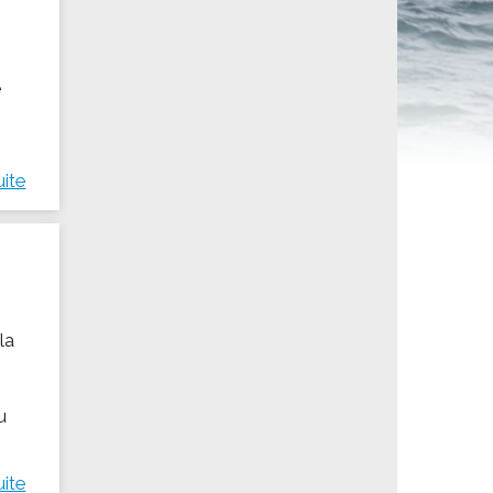
ités sportives
e
uite
la
u
uite