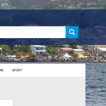
recherche
RE
SPORT
ENTS SPORTIFS
nts municipaux
S
u service des sports