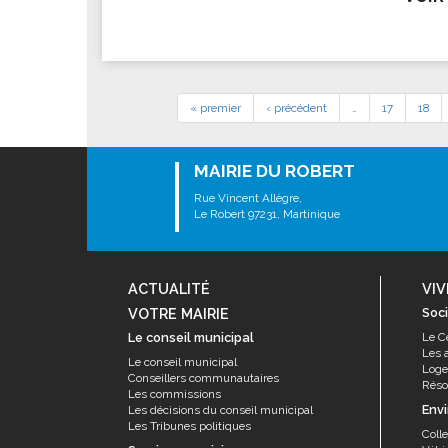
« premier
‹ précédent
…
17
18
MAIRIE DU ROBERT
Rue Vincent Allègre,
Le Robert 97231, Martinique
ACTUALITÉ
VIV
VOTRE MAIRIE
Soci
Le conseil municipal
Le C
Les 
Le conseil municipal
Log
Conseillers communautaires
Résor
Les commissions
Env
Les décisions du conseil municipal
Les Tribunes politiques
Coll