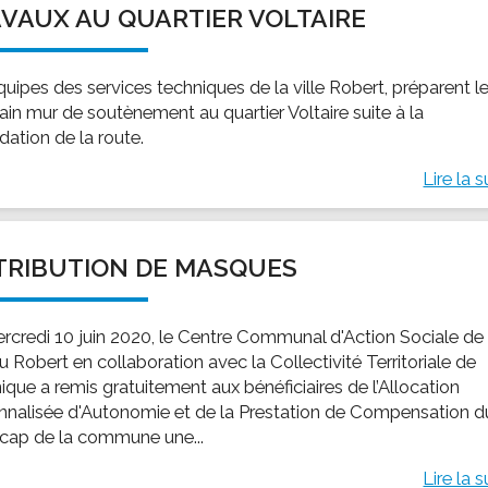
VAUX AU QUARTIER VOLTAIRE
ssion locale
EMPLOI
LE SERVICE CULTUREL
Guide des activ
ollèges et le lycée
Offres d'emploi
Les activités
uipes des services techniques de la ville Robert, préparent l
nseil local des jeunes
SOCIAL-SOLIDARITÉ
ain mur de soutènement au quartier Voltaire suite à la
ANCE
Le Centre Communal d'Action Social
dation de la route.
uration scolaire
Les aides sociales
Lire la s
coles maternelles et primaire
Logement
es de loisirs - ALSH
Antenne Municipale de Développement et de
Cohésion Sociale
rtail famille
TRIBUTION DE MASQUES
Epicerie sociale et solidaire "Rayon de Soleil"
TE ENFANCE
Bornes de collecte de l'ACISE
tantes maternelles
rcredi 10 juin 2020, le Centre Communal d'Action Sociale de 
du Robert en collaboration avec la Collectivité Territoriale de
crèches
ique a remis gratuitement aux bénéficiaires de l’Allocation
nnalisée d'Autonomie et de la Prestation de Compensation d
cap de la commune une...
Lire la s