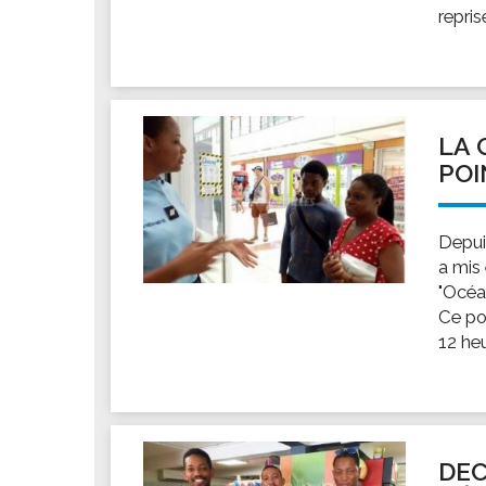
repris
LA 
POI
Depui
a mis
"Océan
Ce po
12 heu
DEC