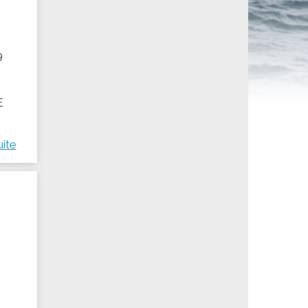
ités sportives
9
t
E
uite