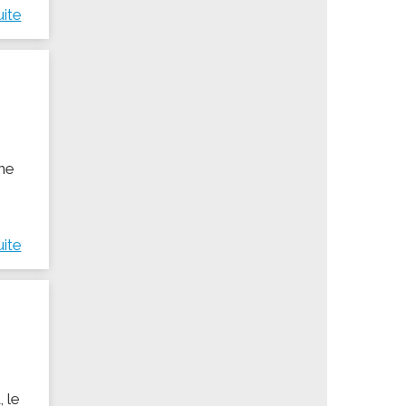
uite
ine
uite
 le