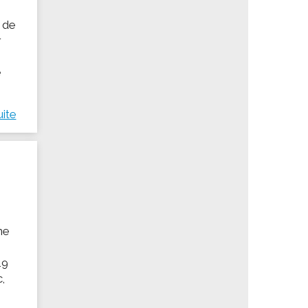
s de
r
e
uite
ne
19
c,