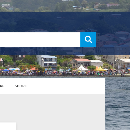
recherche
RE
SPORT
ENTS SPORTIFS
nts municipaux
S
u service des sports