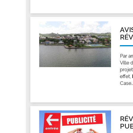
AVI
RÉV
Par a
Ville
proje
effet,
Case..
RÉV
PUB