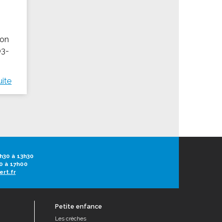
ion
03-
uite
h30 à 13h30
0 à 17h00
ert.fr
Petite enfance
Les crèches