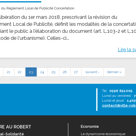
n du Règlement Local de Publicité Concertation
ibération du 1er mars 2018, prescrivant la révision du
ment Local de Publicité, définit les modalités de la concertat
ant le public à l'élaboration du document (art. L.103-2 et L.1
ode de l'urbanisme). Celles-ci...
Lire la s
21
22
23
24
25
26
27
suivant ›
dernier »
Tél :
0596 651005
Lundi au vendredi :
7
Lundi et jeudi :
14h3
contact@ville-rob
RE AU ROBERT
Economie
al-Solidarité
Le dynamisme économique