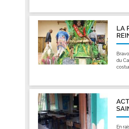
Les associations
Les droits et obligations
Faire une demande de subvention
LA 
Les activités des associations
REI
VIE PRATIQUE
Les espaces numériques
Bravo
Infos baignade
du Ca
Infos sargasse
costu
Toilettes publiques
Stationnement
Les marchés
Le funéraire
ACT
SAI
Numéros d'urgence
SANTÉ
Annuaire santé
En ra