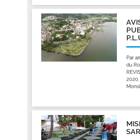
AVI
PUB
P.L
Par ar
du Ro
REVIS
2020,
Monsi
MIS
SA