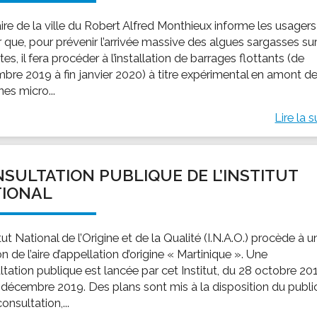
ire de la ville du Robert Alfred Monthieux informe les usager
 que, pour prévenir l’arrivée massive des algues sargasses su
tes, il fera procéder à l’installation de barrages flottants (de
bre 2019 à fin janvier 2020) à titre expérimental en amont d
nes micro...
Lire la s
SULTATION PUBLIQUE DE L’INSTITUT
TIONAL
itut National de l’Origine et de la Qualité (I.N.A.O.) procède à u
on de l’aire d’appellation d’origine « Martinique ». Une
ltation publique est lancée par cet Institut, du 28 octobre 20
 décembre 2019. Des plans sont mis à la disposition du publi
onsultation,...