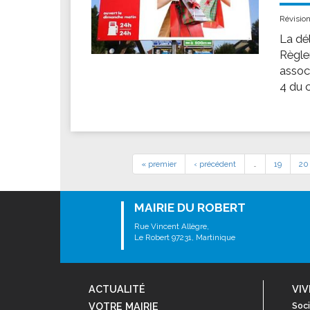
Révisio
La dél
Règle
associ
4 du c
« premier
‹ précédent
…
19
20
MAIRIE DU ROBERT
Rue Vincent Allègre,
Le Robert 97231, Martinique
ACTUALITÉ
VIV
VOTRE MAIRIE
Soci