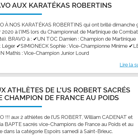
VO AUX KARATÉKAS ROBERTINS
ssion locale
EMPLOI
LE SERVICE CULTUREL
Guide des activ
ollèges et le lycée
Offres d'emploi
Les activités
 À NOS KARATÉKAS ROBERTINS qui ont brillé dimanche 
nseil local des jeunes
SOCIAL-SOLIDARITÉ
er 2020 à l'IMS lors du Championnat de Martinique de Comba
ANCE
Le Centre Communal d'Action Social
té). BRAVO à : ✔UN TOC Damien : Champion de Martinique
uration scolaire
Les aides sociales
 Léger ✔SIMIONECK Sophie : Vice-Championne Minime ✔L
 Mathis : Vice-Champion Junior Lourd
coles maternelles et primaire
Logement
es de loisirs - ALSH
Antenne Municipale de Développement et de
Lire la s
Cohésion Sociale
rtail famille
Epicerie sociale et solidaire "Rayon de Soleil"
TE ENFANCE
Bornes de collecte de l'ACISE
X ATHLÈTES DE L'US ROBERT SACRÉS
tantes maternelles
E CHAMPION DE FRANCE AU POIDS
crèches
 !!! aux 2 athlètes de l’US ROBERT, William CADENAT et
tia BAPTE sacrés vice-Champions de France au Poids et au
e dans la catégorie Espoirs samedi à Saint-Brieuc.