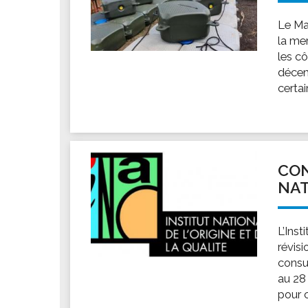
Le Ma
la mer
les cô
décem
certai
CON
NA
L’Inst
révisi
consu
au 28
pour c