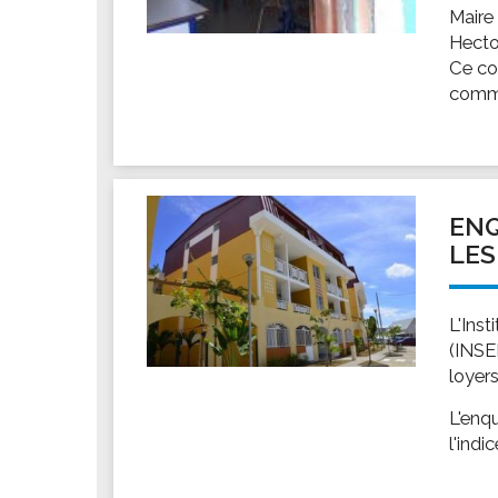
Maire
Hecto
Ce co
commu
ENQ
LES
L'Ins
(INSE
loyers
L'enqu
l'indi