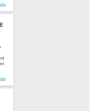
uite
DE
a
cet
ent
uite