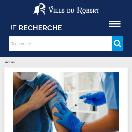
Aller au contenu principal
Accueil
JE
RECHERCHE
Rechercher
Formulaire de recherche
Accueil
Vous êtes ici