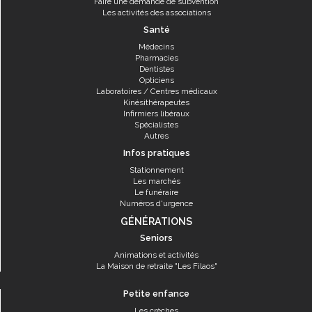
Faire une demande de subvention
Les activités des associations
Santé
Médecins
Pharmacies
Dentistes
Opticiens
Laboratoires / Centres médicaux
Kinésithérapeutes
Infirmiers libéraux
Spécialistes
Autres
Infos pratiques
Stationnement
Les marchés
Le funéraire
Numéros d'urgence
GÉNÉRATIONS
Seniors
Animations et activités
La Maison de retraite "Les Filaos"
Petite enfance
Les crèches