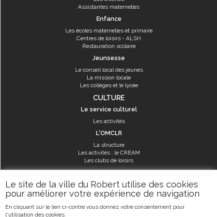
Assistantes maternelles
Enfance
Les écoles maternelles et primaire
Centres de loisirs - ALSH
Restauration scolaire
Jeunsesse
Le conseil local des jeunes
La mission locale
Les collèges et le lycée
CULTURE
Le service culturel
Les activités
L'OMCLR
La structure
Les activités : le CREAM
Les clubs de loisirs
SPORT
Le site de la ville du Robert utilise des cookies
Les équipements sportifs
pour améliorer votre expérience de navigation
Les aménagements municipaux
En cliquant sur le lien ci-contre vous donnez votre consentement pour
Les activités
l'utilisation des cookies.