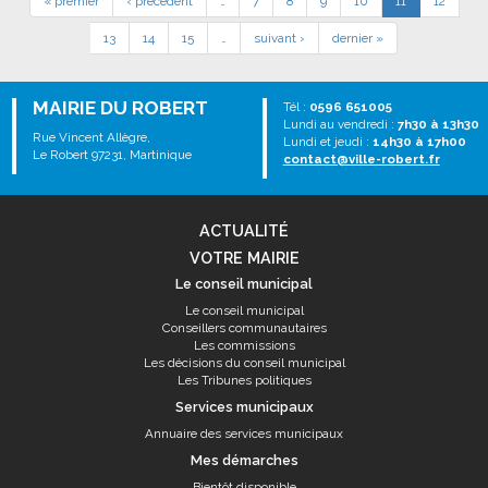
« premier
‹ précédent
…
7
8
9
10
11
12
13
14
15
…
suivant ›
dernier »
MAIRIE DU ROBERT
Tél :
0596 651005
Lundi au vendredi :
7h30 à 13h30
Rue Vincent Allègre,
Lundi et jeudi :
14h30 à 17h00
Le Robert 97231, Martinique
contact@ville-robert.fr
ACTUALITÉ
VOTRE MAIRIE
Le conseil municipal
Le conseil municipal
Conseillers communautaires
Les commissions
Les décisions du conseil municipal
Les Tribunes politiques
Services municipaux
Annuaire des services municipaux
Mes démarches
Bientôt disponible