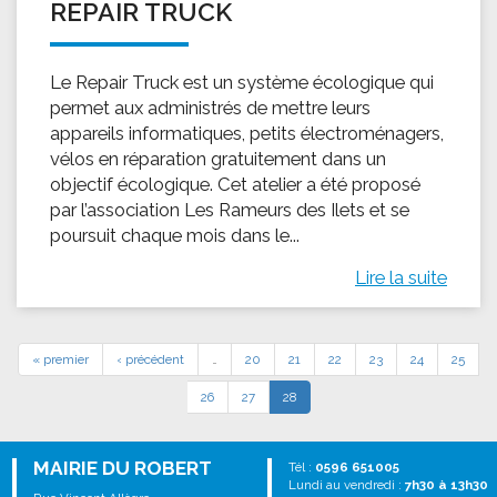
REPAIR TRUCK
Le Repair Truck est un système écologique qui
permet aux administrés de mettre leurs
appareils informatiques, petits électroménagers,
vélos en réparation gratuitement dans un
objectif écologique. Cet atelier a été proposé
par l’association Les Rameurs des Ilets et se
poursuit chaque mois dans le...
Lire la suite
« premier
‹ précédent
…
20
21
22
23
24
25
26
27
28
MAIRIE DU ROBERT
Tél :
0596 651005
Lundi au vendredi :
7h30 à 13h30