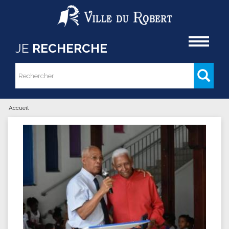
Aller au contenu principal
Accueil
JE
RECHERCHE
Rechercher
Formulaire de recherche
Accueil
Vous êtes ici