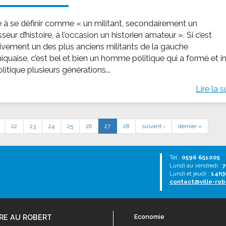
me à se définir comme « un militant, secondairement un
seur d’histoire, à l’occasion un historien amateur ». Si c’est
tivement un des plus anciens militants de la gauche
iquaise, c’est bel et bien un homme politique qui a formé et in
olitique plusieurs générations...
Lire la s
22
23
24
25
26
27
28
suivant ›
dernier »
Tél :
0596 651005
Lundi au vendredi :
7
Lundi et jeudi :
14h3
contact@ville-rob
RE AU ROBERT
Economie