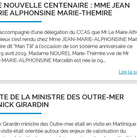
 NOUVELLE CENTENAIRE : MME JEAN
ssion locale
EMPLOI
LE SERVICE CULTUREL
Guide des activ
IE ALPHONSINE MARIE-THEMIRE
ollèges et le lycée
Offres d'emploi
Les activités
nseil local des jeunes
SOCIAL-SOLIDARITÉ
 accompagné d'une délégation du CCAS que Mr Le Maire Alf
ANCE
Le Centre Communal d'Action Social
ieux s'est rendu chez Mme JEAN-MARIE-ALPHONSINE Mar
uration scolaire
Les aides sociales
re dit "Man Tili" à l'occasion de son 100ème anniversaire ce
 9 avril 2019. Madame NOUREL Marie-Thémire vve de Mr
coles maternelles et primaire
Logement
MARIE-ALPHONSINE Marcellin est née le 09...
es de loisirs - ALSH
Antenne Municipale de Développement et de
Cohésion Sociale
Lire la s
rtail famille
Epicerie sociale et solidaire "Rayon de Soleil"
TE ENFANCE
Bornes de collecte de l'ACISE
tantes maternelles
ITE DE LA MINISTRE DES OUTRE-MER
crèches
ICK GIRARDIN
 Girardin ministre des Outre-mer, était en visite en Martinique 
visite était orientée autour des enjeux de valorisation du