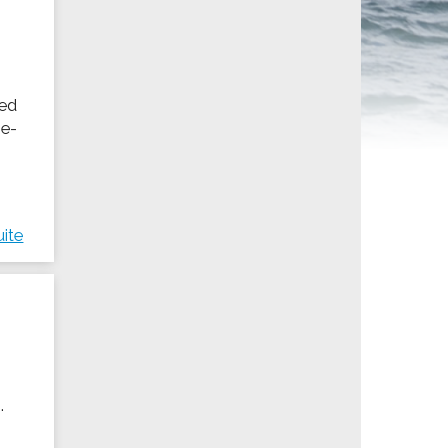
ités sportives
red
ie-
uite
.