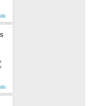
n
uite
ES
à
ur
uite