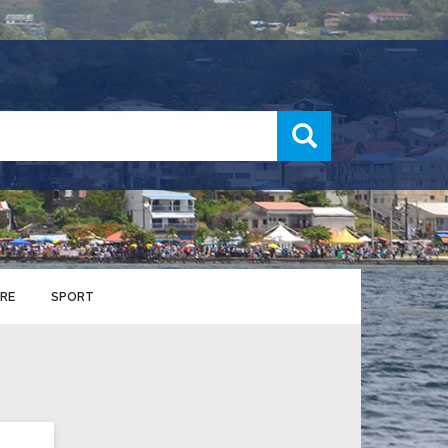
recherche
RE
SPORT
ENTS SPORTIFS
nts municipaux
S
u service des sports