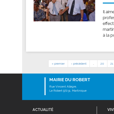
Il ai
profes
effec
martin
à la p
« premier
‹ précédent
…
20
21
MAIRIE DU ROBERT
Rue Vincent Allègre,
Le Robert 97231, Martinique
ACTUALITÉ
VIV