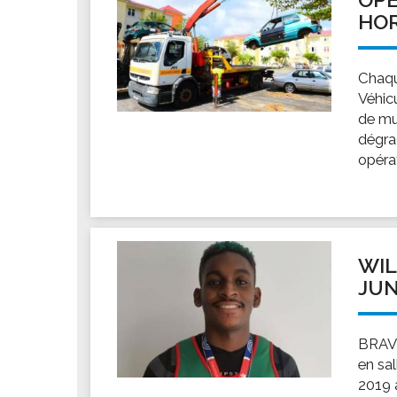
HOR
Chaqu
Véhic
de mul
dégrad
opérat
WIL
JUN
BRAVO
en sa
2019 