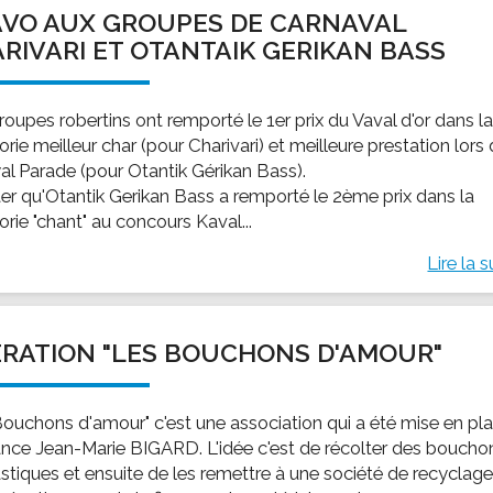
VO AUX GROUPES DE CARNAVAL
RIVARI ET OTANTAIK GERIKAN BASS
oupes robertins ont remporté le 1er prix du Vaval d'or dans l
rie meilleur char (pour Charivari) et meilleure prestation lors
yal Parade (pour Otantik Gérikan Bass).
ter qu'Otantik Gerikan Bass a remporté le 2ème prix dans la
rie "chant" au concours Kaval...
Lire la s
RATION "LES BOUCHONS D'AMOUR"
Bouchons d'amour" c'est une association qui a été mise en pl
ance Jean-Marie BIGARD. L'idée c'est de récolter des boucho
astiques et ensuite de les remettre à une société de recyclage