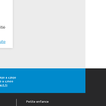
itié
uite
h30 à 13h30
0 à 17h00
ert.fr
Petite enfance