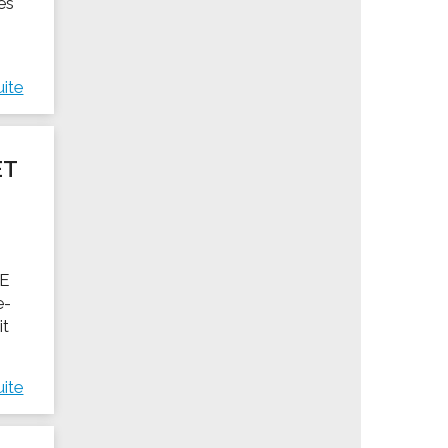
es
uite
ET
E
e-
it
uite