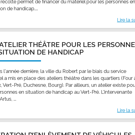
 récolte permet de financer du matériel pour les personnes e
ion de handicap....
Lire la s
ATELIER THÉÂTRE POUR LES PERSONN
SITUATION DE HANDICAP
 l'année dernière, la ville du Robert par le biais du service
el a mis en place des ateliers théâtre dans les quartiers (Four 
 Vert-Pré, Duchesne, Bourg). Par ailleurs, un atelier existe po
ersonnes en situation de handicap au Vert-Pré. L'intervenante
rtus, ...
Lire la s
RATION D’ENLÈVEMENT DE VÉHICULES