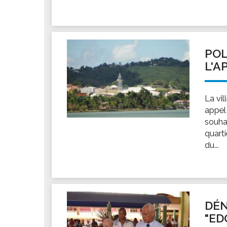
POL
L'A
La vil
appel 
souha
quarti
du...
DÉN
"ED