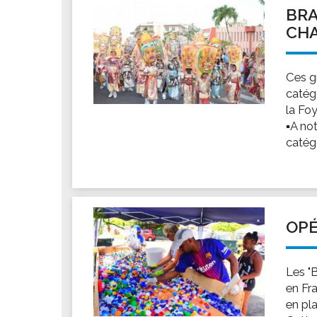
BRA
CHA
Ces gr
catégo
la Fo
▪A no
catégo
OPÉ
Les "
en Fr
en pl