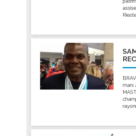
patri
Les associations
assis
Les droits et obligations
Rieste
Faire une demande de subvention
Les activités des associations
VIE PRATIQUE
Les espaces numériques
SAM
RE
Infos baignade
Infos sargasse
Toilettes publiques
BRAVO
mars
Stationnement
MASTE
Les marchés
champ
Le funéraire
rayonn
Numéros d'urgence
SANTÉ
Annuaire santé