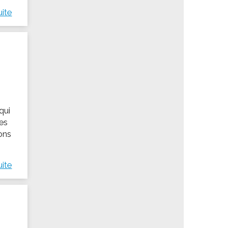
uite
qui
des
ions
uite