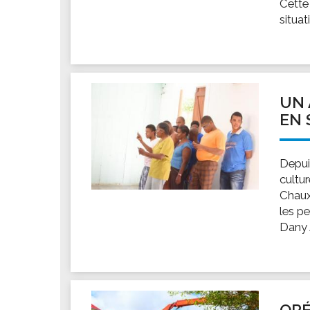
Cette
situat
UN 
EN 
Depuis
cultur
Chaux,
les p
Dany A
OPÉ