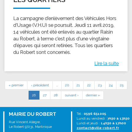
La campagne d'enlèvement des Véhicules Hors
d'Usage (V.H.U) se poursuit. Jeudi 11 avril 2019,
14 véhicules ont été enlevés au quartier Raisin
au Robert, à terme c'est plus d'une vingtaine
d'épaves qui seront retirées. Tous les quartiers
du Robert sont concernés.
Lire la suite
« premier
‹ précédent
…
20
21
22
23
24
25
26
27
28
suivant ›
dernier »
MAIRIE DU ROBERT
Tél :
0596 651005
Lundi au vendredi :
7h30 à 13h30
Rue Vincent Allègre,
Lundi et jeudi :
14h30 à 17h00
Le Robert 97231, Martinique
contact@ville-robert.fr