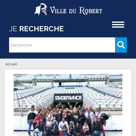
Aller au contenu principal
Accueil
JE
RECHERCHE
Rechercher
Formulaire de recherche
Accueil
Vous êtes ici