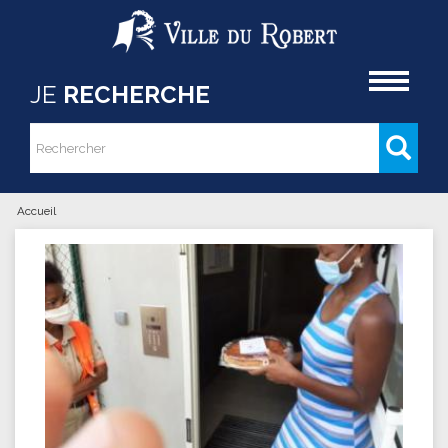
Aller au contenu principal
Accueil
JE
RECHERCHE
Rechercher
Formulaire de recherche
Accueil
Vous êtes ici