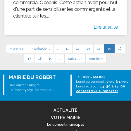
commercial Océanis. Cette action avait pour but
d'une part de sensibiliser les commerçants et la
clientèle sur les...
Lire la suite
« premier
‹ précédent
…
11
12
13
14
15
16
17
18
19
…
suivant ›
dernier »
MAIRIE DU ROBERT
Tél :
0596 651005
Lundi au vendredi :
7h30 à 13h30
Rue Vincent Allègre,
Lundi et jeudi :
14h30 à 17h00
Le Robert 97231, Martinique
contact@ville-robert.fr
ACTUALITÉ
VOTRE MAIRIE
Le conseil municipal