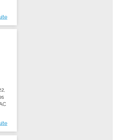
uite
U
22,
es
'AC
uite