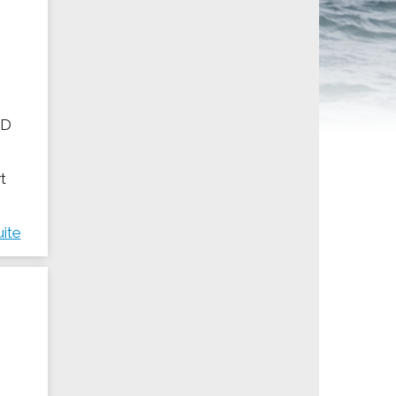
ités sportives
AD
t
uite