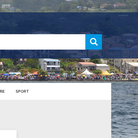
recherche
RE
SPORT
ENTS SPORTIFS
nts municipaux
S
u service des sports