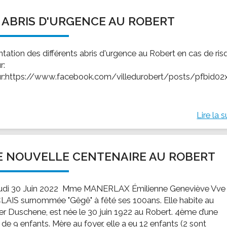
 ABRIS D'URGENCE AU ROBERT
ntation des différents abris d'urgence au Robert en cas de ris
r:
r:https://www.facebook.com/villedurobert/posts/pfbid0
Lire la s
 NOUVELLE CENTENAIRE AU ROBERT
udi 30 Juin 2022 Mme MANERLAX Émilienne Geneviève Vve
AIS surnommée "Gêgê" à fêté ses 100ans. Elle habite au
ier Duschene, est née le 30 juin 1922 au Robert. 4ème d’une
e de 9 enfants. Mère au foyer, elle a eu 12 enfants (2 sont