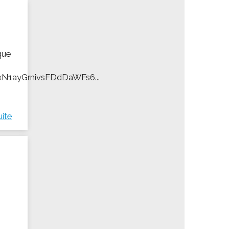
que
2xN1ayGrnivsFDdDaWFs6...
uite