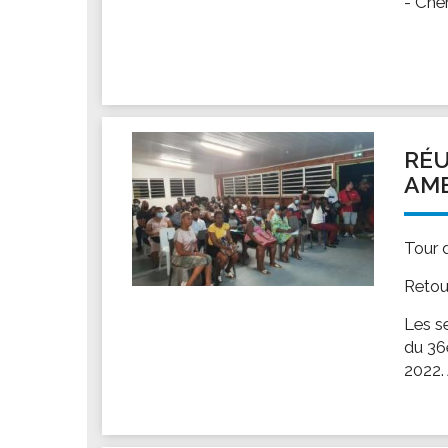
- Che
RÉU
AMB
Tour 
Retou
Les se
du 36
2022.