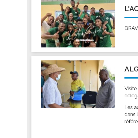
L'A
BRAV
AL
Visit
délég
Les a
dans 
référe