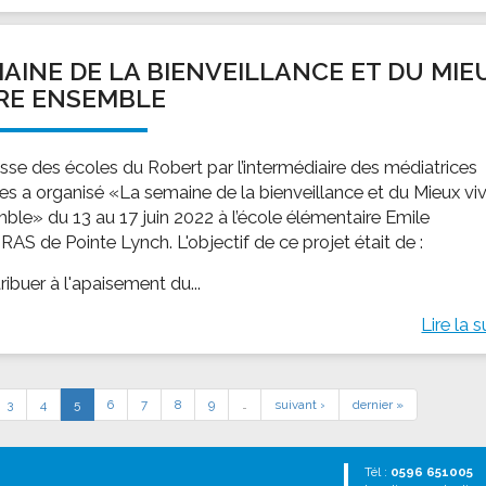
AINE DE LA BIENVEILLANCE ET DU MIE
RE ENSEMBLE
isse des écoles du Robert par l’intermédiaire des médiatrices
les a organisé «La semaine de la bienveillance et du Mieux vi
ble» du 13 au 17 juin 2022 à l’école élémentaire Emile
AS de Pointe Lynch. L'objectif de ce projet était de :
ribuer à l'apaisement du...
Lire la s
3
4
5
6
7
8
9
…
suivant ›
dernier »
Tél :
0596 651005