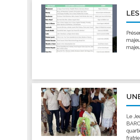
LES
Prése
majeu
majeu
UNE
Le Je
BARCL
quart
fratri