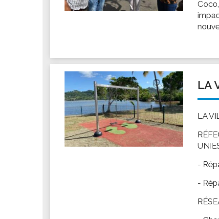
Coco,
Les associations
impac
Les droits et obligations
nouvel
Faire une demande de subvention
Les activités des associations
VIE PRATIQUE
Les espaces numériques
LA 
Infos baignade
Infos sargasse
LA V
Toilettes publiques
RÉFE
Stationnement
UNIES
Les marchés
- Rép
Le funéraire
Numéros d'urgence
- Rép
SANTÉ
RÉSE
Annuaire santé