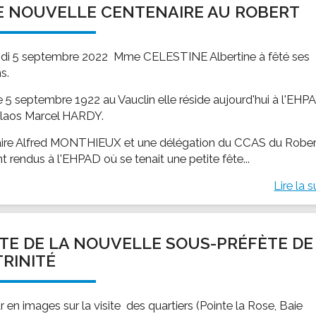
 NOUVELLE CENTENAIRE AU ROBERT
ssion locale
EMPLOI
LE SERVICE CULTUREL
Guide des activ
ollèges et le lycée
Offres d'emploi
Les activités
ndi 5 septembre 2022 Mme CELESTINE Albertine à fêté ses
nseil local des jeunes
SOCIAL-SOLIDARITÉ
s.
ANCE
Le Centre Communal d'Action Social
e 5 septembre 1922 au Vauclin elle réside aujourd'hui à l'EHP
uration scolaire
Les aides sociales
ilaos Marcel HARDY.
coles maternelles et primaire
Logement
ire Alfred MONTHIEUX et une délégation du CCAS du Rober
es de loisirs - ALSH
Antenne Municipale de Développement et de
t rendus à l'EHPAD où se tenait une petite fête...
Cohésion Sociale
rtail famille
Epicerie sociale et solidaire "Rayon de Soleil"
Lire la s
TE ENFANCE
Bornes de collecte de l'ACISE
tantes maternelles
crèches
ITE DE LA NOUVELLE SOUS-PRÉFÈTE DE
TRINITÉ
 en images sur la visite des quartiers (Pointe la Rose, Baie