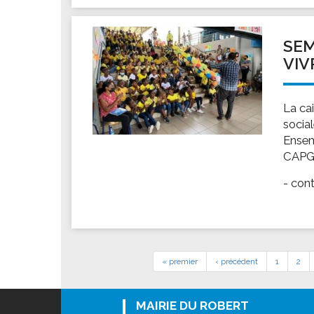
SEM
VIV
La ca
socia
Ensem
CAPGR
- cont
« premier
‹ précédent
1
2
MAIRIE DU ROBERT