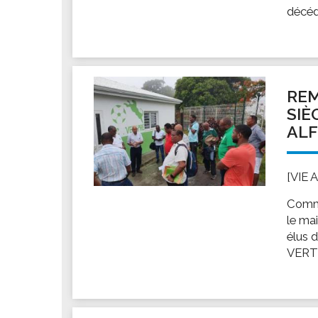
décédé
REM
SIÈ
AL
[VIE 
Comme
le ma
élus d
VERT-