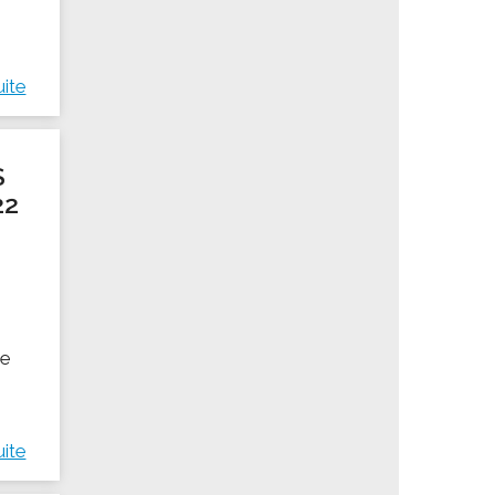
uite
S
22
pe
uite