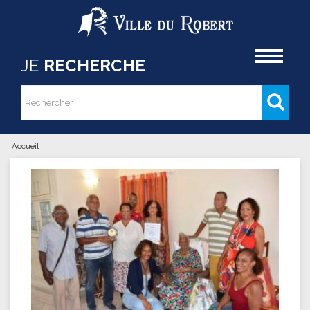
Aller au contenu principal
Accueil
JE
RECHERCHE
Rechercher
Formulaire de recherche
Accueil
Vous êtes ici