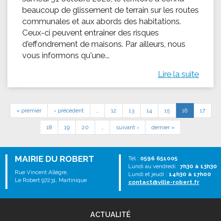
beaucoup de glissement de terrain sur les routes
communales et aux abords des habitations.
Ceux-ci peuvent entraîner des risques
d'effondrement de maisons. Par ailleurs, nous
vous informons qu'une...
Lire la suite
« premier
‹ précédent
…
12
13
14
15
16
17
18
19
20
…
suivant ›
dernier »
MAIRIE DU ROBERT
Tél :
0596 651005
Lundi au vendredi :
7h30 à 13h30
Rue Vincent Allègre,
Lundi et jeudi :
14h30 à 17h00
Le Robert 97231, Martinique
contact@ville-robert.fr
ACTUALITÉ