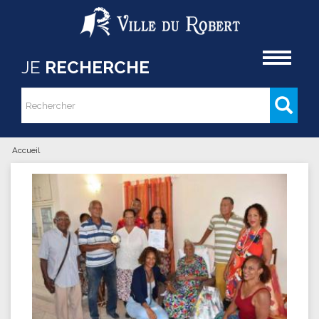
Aller au contenu principal
Accueil
JE
RECHERCHE
Rechercher
Formulaire de recherche
Accueil
Vous êtes ici