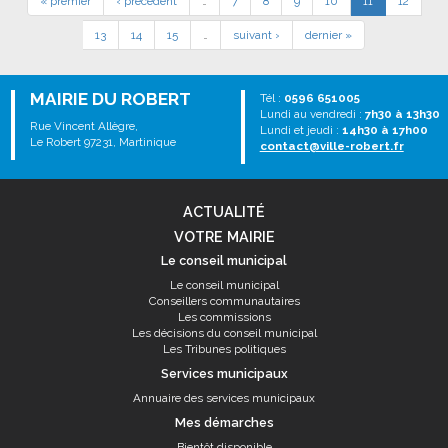
« premier
‹ précédent
…
7
8
9
10
11
12
13
14
15
…
suivant ›
dernier »
MAIRIE DU ROBERT
Tél :
0596 651005
Lundi au vendredi :
7h30 à 13h30
Rue Vincent Allègre,
Lundi et jeudi :
14h30 à 17h00
Le Robert 97231, Martinique
contact@ville-robert.fr
ACTUALITÉ
VOTRE MAIRIE
Le conseil municipal
Le conseil municipal
Conseillers communautaires
Les commissions
Les décisions du conseil municipal
Les Tribunes politiques
Services municipaux
Annuaire des services municipaux
Mes démarches
Bientôt disponible