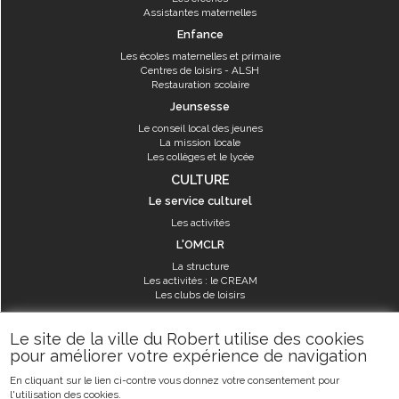
Assistantes maternelles
Enfance
Les écoles maternelles et primaire
Centres de loisirs - ALSH
Restauration scolaire
Jeunsesse
Le conseil local des jeunes
La mission locale
Les collèges et le lycée
CULTURE
Le service culturel
Les activités
L'OMCLR
La structure
Les activités : le CREAM
Les clubs de loisirs
SPORT
Le site de la ville du Robert utilise des cookies
Les équipements sportifs
pour améliorer votre expérience de navigation
Les aménagements municipaux
En cliquant sur le lien ci-contre vous donnez votre consentement pour
Les activités
l'utilisation des cookies.