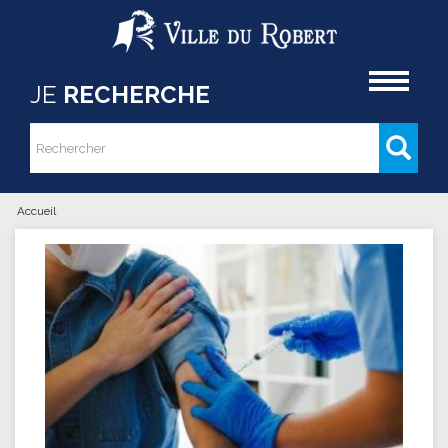
Aller au contenu principal
Accueil
JE
RECHERCHE
Rechercher
Formulaire de recherche
Accueil
Vous êtes ici