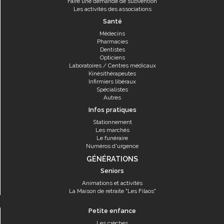
Faire une demande de subvention
Les activités des associations
Santé
Médecins
Pharmacies
Dentistes
Opticiens
Laboratoires / Centres médicaux
Kinésithérapeutes
Infirmiers libéraux
Spécialistes
Autres
Infos pratiques
Stationnement
Les marchés
Le funéraire
Numéros d'urgence
GÉNÉRATIONS
Seniors
Animations et activités
La Maison de retraite "Les Filaos"
Petite enfance
Les crèches