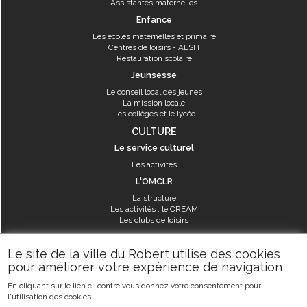
Assistantes maternelles
Enfance
Les écoles maternelles et primaire
Centres de loisirs - ALSH
Restauration scolaire
Jeunsesse
Le conseil local des jeunes
La mission locale
Les collèges et le lycée
CULTURE
Le service culturel
Les activités
L'OMCLR
La structure
Les activités : le CREAM
Les clubs de loisirs
SPORT
Le site de la ville du Robert utilise des cookies
Les équipements sportifs
pour améliorer votre expérience de navigation
Les aménagements municipaux
En cliquant sur le lien ci-contre vous donnez votre consentement pour
Les activités
l'utilisation des cookies.
Les activités du service des sports