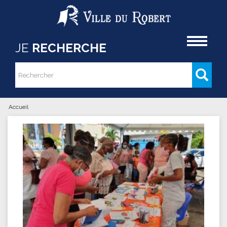
Aller au contenu principal
Accueil
JE
RECHERCHE
Rechercher
Formulaire de recherche
Accueil
Vous êtes ici