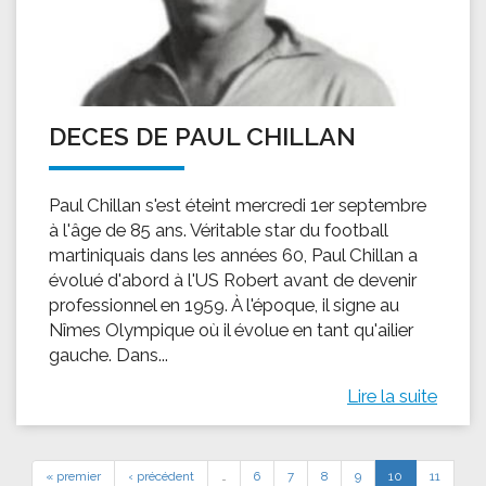
DECES DE PAUL CHILLAN
Paul Chillan s'est éteint mercredi 1er septembre
à l'âge de 85 ans. Véritable star du football
martiniquais dans les années 60, Paul Chillan a
évolué d'abord à l'US Robert avant de devenir
professionnel en 1959. À l'époque, il signe au
Nîmes Olympique où il évolue en tant qu'ailier
gauche. Dans...
Lire la suite
« premier
‹ précédent
…
6
7
8
9
10
11