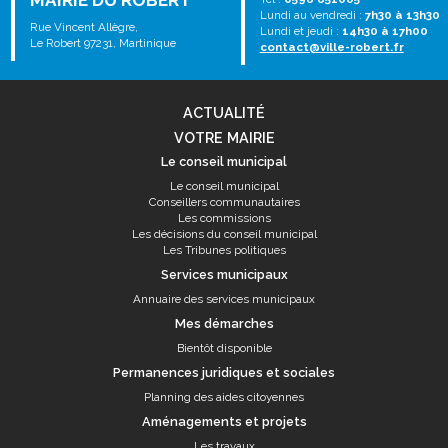
MAIRIE DU ROBERT
Lundi au vendredi :
7h30 à 13h30
Rue Vincent Allègre,
Lundi et jeudi :
14h30 à 17h00
Le Robert 97231, Martinique
contact@ville-robert.fr
ACTUALITÉ
VOTRE MAIRIE
Le conseil municipal
Le conseil municipal
Conseillers communautaires
Les commissions
Les décisions du conseil municipal
Les Tribunes politiques
Services municipaux
Annuaire des services municipaux
Mes démarches
Bientôt disponible
Permanences juridiques et sociales
Planning des aides citoyennes
Aménagements et projets
Les travaux