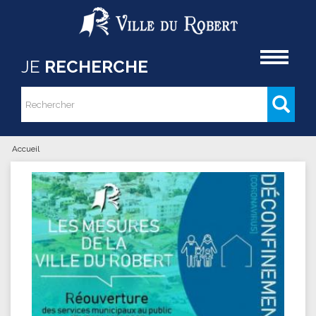
Aller au contenu principal
Accueil
JE
RECHERCHE
Rechercher
Formulaire de recherche
Accueil
Vous êtes ici