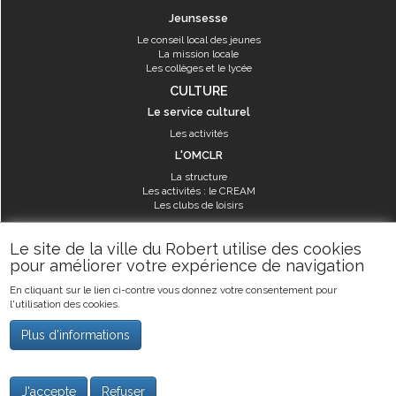
Jeunsesse
Le conseil local des jeunes
La mission locale
Les collèges et le lycée
CULTURE
Le service culturel
Les activités
L'OMCLR
La structure
Les activités : le CREAM
Les clubs de loisirs
SPORT
Le site de la ville du Robert utilise des cookies
Les équipements sportifs
pour améliorer votre expérience de navigation
Les aménagements municipaux
En cliquant sur le lien ci-contre vous donnez votre consentement pour
Les activités
l'utilisation des cookies.
Les activités du service des sports
Guide des activités sportives
Plus d'informations
©2019
Ville du Robert
-
Mentions légales
J'accepte
Refuser