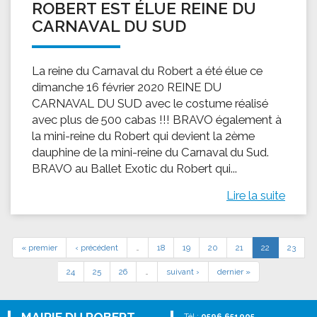
ROBERT EST ÉLUE REINE DU
CARNAVAL DU SUD
La reine du Carnaval du Robert a été élue ce
dimanche 16 février 2020 REINE DU
CARNAVAL DU SUD avec le costume réalisé
avec plus de 500 cabas !!! BRAVO également à
la mini-reine du Robert qui devient la 2ème
dauphine de la mini-reine du Carnaval du Sud.
BRAVO au Ballet Exotic du Robert qui...
Lire la suite
« premier
‹ précédent
…
18
19
20
21
22
23
24
25
26
…
suivant ›
dernier »
Tél :
0596 651005