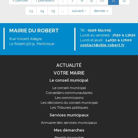
« premier
‹ précédent
…
7
8
9
10
11
12
13
14
15
…
suivant ›
dernier »
MAIRIE DU ROBERT
Tél :
0596 651005
Lundi au vendredi :
7h30 à 13h30
Rue Vincent Allègre,
Lundi et jeudi :
14h30 à 17h00
Le Robert 97231, Martinique
contact@ville-robert.fr
ACTUALITÉ
VOTRE MAIRIE
Le conseil municipal
Le conseil municipal
Conseillers communautaires
Les commissions
Les décisions du conseil municipal
Les Tribunes politiques
Services municipaux
Annuaire des services municipaux
Mes démarches
Bientôt disponible