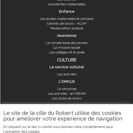
Assistantes maternelles
Enfance
Les écoles maternelles et primaire
Centres de loisirs - ALSH
Restauration scolaire
Jeunsesse
Le conseil local des jeunes
La mission locale
Les collèges et le lycée
CULTURE
Le service culturel
Les activités
L'OMCLR
La structure
Les activités : le CREAM
Les clubs de loisirs
SPORT
Le site de la ville du Robert utilise des cookies
Les équipements sportifs
pour améliorer votre expérience de navigation
Les aménagements municipaux
En cliquant sur le lien ci-contre vous donnez votre consentement pour
Les activités
l'utilisation des cookies.