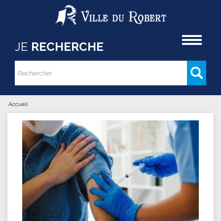
Aller au contenu principal
Accueil
JE
RECHERCHE
Rechercher
Formulaire de recherche
Accueil
Vous êtes ici