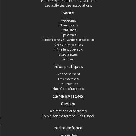
Faire une demande de subvention
Les activités des associations
Santé
Médecins
Pharmacies
Dentistes
Opticiens
Laboratoires / Centres médicaux
Kinésithérapeutes
Infirmiers libéraux
Spécialistes
Autres
Infos pratiques
Stationnement
Les marchés
Le funéraire
Numéros d'urgence
GÉNÉRATIONS
Seniors
Animations et activités
La Maison de retraite "Les Filaos"
Petite enfance
Les crèches