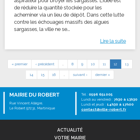
aspirateur pour broyer les sargasses. L'idée est
de réduire la quantité stockée pour les
acheminer via un lieu de dépôt. Dans cette lutte
contre les échouages massifs des algues
sargasses, la ville ne se...
Lire la suite
« premier
‹ précédent
…
8
9
10
11
12
13
14
15
16
…
suivant ›
dernier »
MAIRIE DU ROBERT
Tél :
0596 651005
Lundi au vendredi :
7h30 à 13h30
Rue Vincent Allègre,
Lundi et jeudi :
14h30 à 17h00
Le Robert 97231, Martinique
contact@ville-robert.fr
ACTUALITÉ
VOTRE MAIRIE