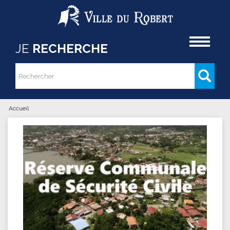
Aller au contenu principal
Accueil
JE
RECHERCHE
Rechercher
Formulaire de recherche
Accueil
Vous êtes ici