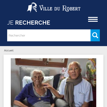
Aller au contenu principal
Accueil
JE
RECHERCHE
Rechercher
Formulaire de recherche
Accueil
Vous êtes ici