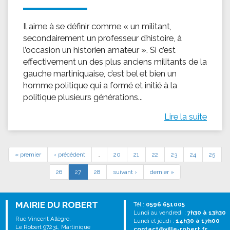
Il aime à se définir comme « un militant,
secondairement un professeur d’histoire, à
l’occasion un historien amateur ». Si c’est
effectivement un des plus anciens militants de la
gauche martiniquaise, c’est bel et bien un
homme politique qui a formé et initié à la
politique plusieurs générations...
Lire la suite
« premier
‹ précédent
…
20
21
22
23
24
25
26
27
28
suivant ›
dernier »
MAIRIE DU ROBERT
Tél :
0596 651005
Lundi au vendredi :
7h30 à 13h30
Rue Vincent Allègre,
Lundi et jeudi :
14h30 à 17h00
Le Robert 97231, Martinique
contact@ville-robert.fr