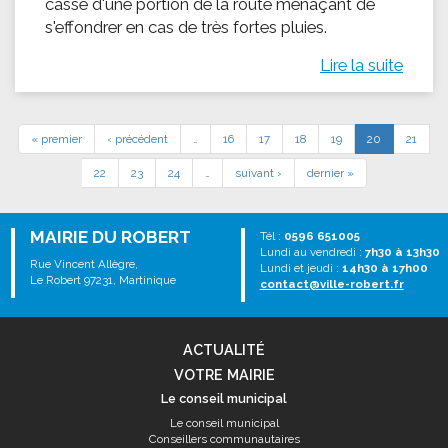
casse d'une portion de la route menaçant de
s'effondrer en cas de très fortes pluies.
Lire la suite
« premier
‹ précédent
…
16
17
18
19
20
21
22
23
24
…
suivant ›
dernier »
MAIRIE DU ROBERT
Tél :
0596 651005
Lundi au vendredi :
7h30 à 13h30
Rue Vincent Allègre,
Lundi et jeudi :
14h30 à 17h00
Le Robert 97231, Martinique
contact@ville-robert.fr
ACTUALITÉ
VOTRE MAIRIE
Le conseil municipal
Le conseil municipal
Conseillers communautaires