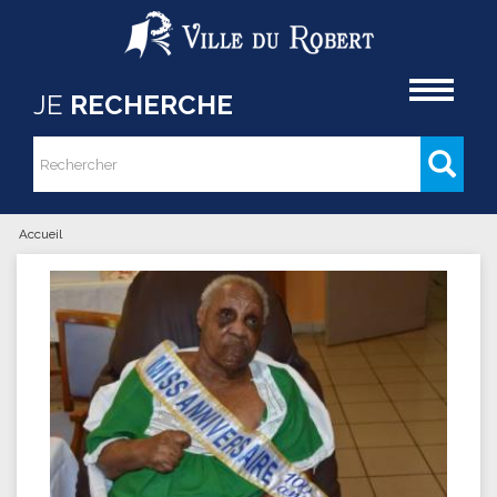
Aller au contenu principal
Accueil
JE
RECHERCHE
Rechercher
Formulaire de recherche
Accueil
Vous êtes ici