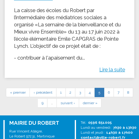
La caisse des écoles du Robert par
l’intermédiaire des médiatrices sociales a
organisé «La semaine de la bienveillance et du
Mieux vivre Ensemble» du 13 au 17 juin 2022 à
l’école élémentaire Emile CAPGRAS de Pointe
Lynch. L'objectif de ce projet était de :
- contribuer à l'apaisement du...
Lire la suite
« premier
‹ précédent
1
2
3
4
5
6
7
8
9
…
suivant ›
dernier »
MAIRIE DU ROBERT
Tél :
0596 651005
Lundi au vendredi :
7h30 à 13h30
Rue Vincent Allègre,
Lundi et jeudi :
14h30 à 17h00
Le Robert 97231, Martinique
contact@ville-robert.fr