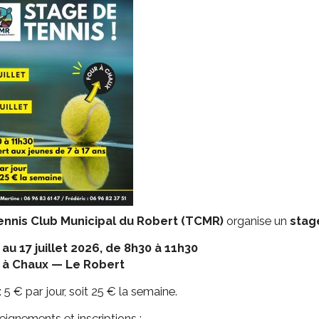
ssion locale
EMPLOI
LE SERVICE CULTUREL
Guide des activ
ollèges et le lycée
Offres d'emploi
Les activités
nseil local des jeunes
SOCIAL-SOLIDARITÉ
ANCE
Le Centre Communal d'Action Social
uration scolaire
Les aides sociales
coles maternelles et primaire
Logement
es de loisirs - ALSH
Antenne Municipale de Développement et de
Cohésion Sociale
rtail famille
Epicerie sociale et solidaire "Rayon de Soleil"
TE ENFANCE
Bornes de collecte de l'ACISE
tantes maternelles
ennis Club Municipal du Robert (TCMR)
organise un
stag
crèches
 au 17 juillet 2026, de 8h30 à 11h30
 à Chaux — Le Robert
 : 5 € par jour, soit 25 € la semaine.
ignements et inscriptions :