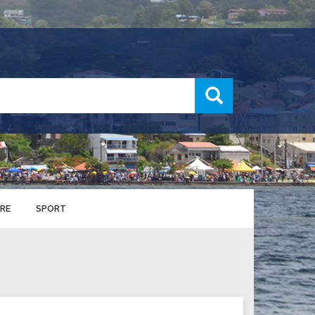
recherche
RE
SPORT
ENTS SPORTIFS
nts municipaux
S
u service des sports