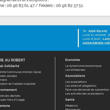
ne : 06 96 83 61 47 / Frédéric : 06 96 82 37 51
Tél :
0596 651005
Lundi au vendredi :
7
Lundi et jeudi :
14h3
contact@ville-rob
RE AU ROBERT
Economie
al-Solidarité
Le dynamisme économique
Les entreprises
entre Communal d'Action Social
Associations
aides sociales
ement
Les associations
ption de l’habitat insalubre
Les droits et obligations
ironnement
Faire une demande de subvention
Les activités des associations
ecte des déchets
Santé
cules Hors d'Usage
anisme
Médecins
Pharmacies