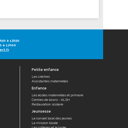
h30 à 13h30
0 à 17h00
ert.fr
Petite enfance
Les crèches
Assistantes maternelles
Enfance
Les écoles maternelles et primaire
Centres de loisirs - ALSH
Restauration scolaire
Jeunsesse
Le conseil local des jeunes
La mission locale
Les collèges et le lycée