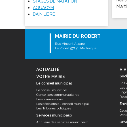
STAGES DE NATATION
Les associations
Marti
AQUAGYM
Les droits et obligations
BAIN LIBRE
Faire une demande de subvention
Les activités des associations
MAIRIE DU ROBERT
VIE PRATIQUE
Rue Vincent Allègre,
Les espaces numériques
Le Robert 97231, Martinique
Infos baignade
Infos sargasse
ACTUALITÉ
VIV
Toilettes publiques
VOTRE MAIRIE
Soci
Stationnement
Le conseil municipal
Le C
Les 
Les marchés
Le conseil municipal
Log
Conseillers communautaires
Le funéraire
Résor
Les commissions
Env
Les décisions du conseil municipal
Numéros d'urgence
Les Tribunes politiques
Coll
SANTÉ
Services municipaux
Véhi
Urb
Annuaire des services municipaux
Annuaire santé