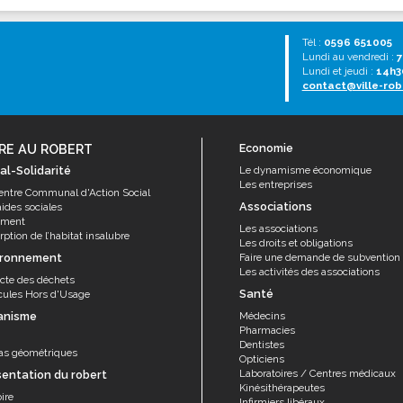
Tél :
0596 651005
Lundi au vendredi :
7
Lundi et jeudi :
14h3
contact@ville-rob
RE AU ROBERT
Economie
al-Solidarité
Le dynamisme économique
Les entreprises
entre Communal d'Action Social
Associations
aides sociales
ement
Les associations
ption de l’habitat insalubre
Les droits et obligations
ironnement
Faire une demande de subvention
Les activités des associations
ecte des déchets
Santé
cules Hors d'Usage
anisme
Médecins
Pharmacies
Dentistes
as géométriques
Opticiens
Laboratoires / Centres médicaux
sentation du robert
Kinésithérapeutes
ire
Infirmiers libéraux