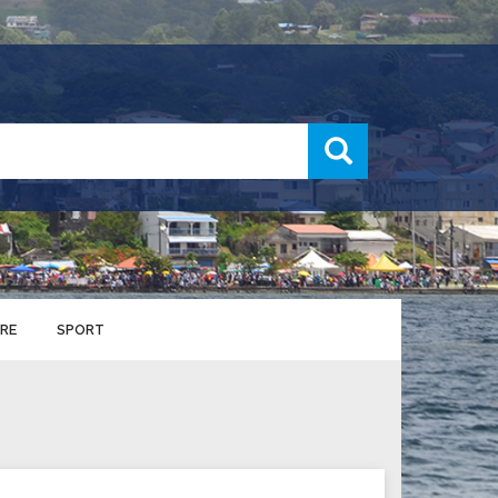
recherche
RE
SPORT
ENTS SPORTIFS
nts municipaux
S
u service des sports