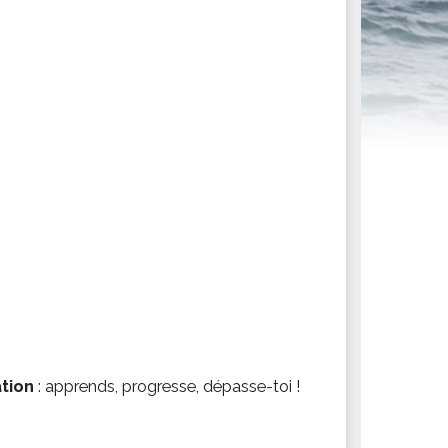
ités sportives
tion
: apprends, progresse, dépasse-toi !