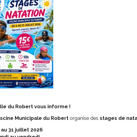
ssion locale
EMPLOI
LE SERVICE CULTUREL
Guide des activ
ollèges et le lycée
Offres d'emploi
Les activités
nseil local des jeunes
SOCIAL-SOLIDARITÉ
ANCE
Le Centre Communal d'Action Social
uration scolaire
Les aides sociales
coles maternelles et primaire
Logement
es de loisirs - ALSH
Antenne Municipale de Développement et de
Cohésion Sociale
rtail famille
Epicerie sociale et solidaire "Rayon de Soleil"
TE ENFANCE
Bornes de collecte de l'ACISE
tantes maternelles
crèches
ille du Robert vous informe !
iscine Municipale du Robert
organise des
stages de nata
 au 31 juillet 2026
undi au vendredi