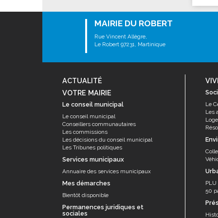
MAIRIE DU ROBERT
Rue Vincent Allègre,
Le Robert 97231, Martinique
ACTUALITÉ
VIV
VOTRE MAIRIE
Soci
Le conseil municipal
Le C
Les 
Le conseil municipal
Log
Conseillers communautaires
Résor
Les commissions
Env
Les décisions du conseil municipal
Les Tribunes politiques
Coll
Services municipaux
Véhi
Urb
Annuaire des services municipaux
Mes démarches
PLU
50 p
Bientôt disponible
Pré
Permanences juridiques et
sociales
Histo