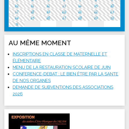
10
11
12
13
14
15
16
17
18
19
20
21
22
23
24
25
26
27
28
29
30
31
AU MÊME MOMENT
INSCRIPTIONS EN CLASSE DE MATERNELLE ET
ÉLÉMENTAIRE
MENU DE LA RESTAURATION SCOLAIRE DE JUIN
CONFERENCE-DEBAT : LE BIEN ÊTRE PAR LA SANTE
DE NOS ORGANES
DEMANDE DE SUBVENTIONS DES ASSOCIATIONS
2026