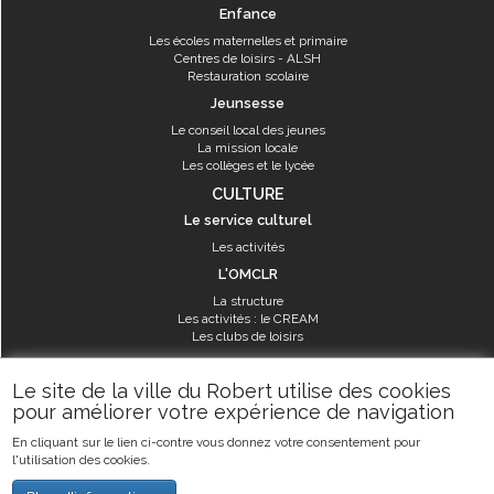
Enfance
Les écoles maternelles et primaire
Centres de loisirs - ALSH
Restauration scolaire
Jeunsesse
Le conseil local des jeunes
La mission locale
Les collèges et le lycée
CULTURE
Le service culturel
Les activités
L'OMCLR
La structure
Les activités : le CREAM
Les clubs de loisirs
SPORT
Le site de la ville du Robert utilise des cookies
Les équipements sportifs
pour améliorer votre expérience de navigation
Les aménagements municipaux
En cliquant sur le lien ci-contre vous donnez votre consentement pour
Les activités
l'utilisation des cookies.
Les activités du service des sports
Guide des activités sportives