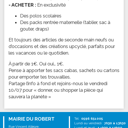
- ACHETER :
En exclusivité
Des polos scolaires
Des packs rentrée maternelle (tablier, sac à
gouter, draps)
Et toujours des articles de seconde main neufs ou
d’occasions et des créations upcyclé, parfaits pour
les vacances ou le quotidien.
À partir de 1€. Oui oui… 1€.
Pense à apporter tes sacs cabas, sachets ou cartons
pour emporter tes trouvailles.
Partage l’info à fond et rejoins-nous le vendredi
10/07 pour « donner, ou shopper la pièce qui
sauvera la planète »
MAIRIE DU ROBERT
Tél :
0596 651005
Lundi au vendredi :
7h30 à 13h30
Rue Vincent Allègre,
Lundi et jeudi :
14h30 à 17h00