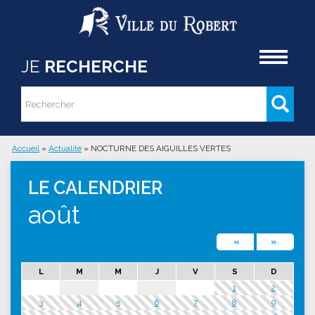
Aller au contenu principal
Accueil
JE
RECHERCHE
Rechercher
Formulaire de recherche
Accueil
»
Actualité
»
NOCTURNE DES AIGUILLES VERTES
Vous êtes ici
LE CALENDRIER
août
«
»
L
M
M
J
V
S
D
1
2
3
4
5
6
7
8
9