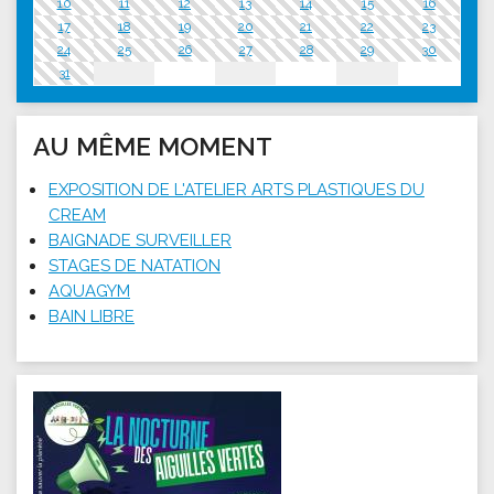
10
11
12
13
14
15
16
17
18
19
20
21
22
23
24
25
26
27
28
29
30
31
AU MÊME MOMENT
EXPOSITION DE L'ATELIER ARTS PLASTIQUES DU
CREAM
BAIGNADE SURVEILLER
STAGES DE NATATION
AQUAGYM
BAIN LIBRE