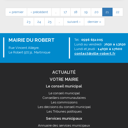
« premier
‹ précédent
…
17
18
19
20
21
22
23
24
25
…
suivant ›
dernier »
MAIRIE DU ROBERT
Tél :
0596 651005
Lundi au vendredi :
7h30 à 13h30
Rue Vincent Allègre,
Lundi et jeudi :
14h30 à 17h00
Le Robert 97231, Martinique
contact@ville-robert.fr
ACTUALITÉ
VOTRE MAIRIE
Le conseil municipal
Le conseil municipal
Conseillers communautaires
Les commissions
Les décisions du conseil municipal
Les Tribunes politiques
Services municipaux
Annuaire des services municipaux