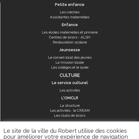
Petite enfance
Les crèches
Assistantes maternelles
Enfance
Les écoles maternelles et primaire
Centres de loisirs - ALSH
Restauration scolaire
Jeunsesse
Le conseil local des jeunes
La mission locale
Les collèges et le lycée
CULTURE
Le service culturel
Les activités
L'OMCLR
La structure
Les activités : le CREAM
Les clubs de loisirs
SPORT
Le site de la ville du Robert utilise des cookies
Les équipements sportifs
pour améliorer votre expérience de navigation
Les aménagements municipaux