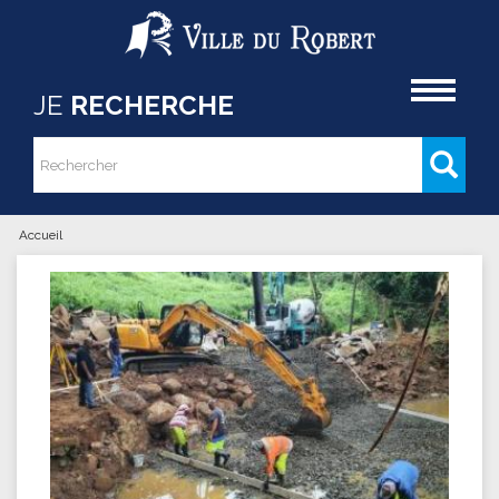
Aller au contenu principal
Accueil
JE
RECHERCHE
Rechercher
Formulaire de recherche
Accueil
Vous êtes ici