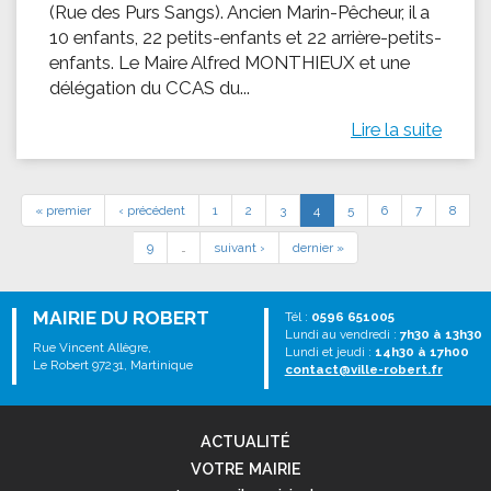
(Rue des Purs Sangs). Ancien Marin-Pêcheur, il a
10 enfants, 22 petits-enfants et 22 arrière-petits-
enfants. Le Maire Alfred MONTHIEUX et une
délégation du CCAS du...
Lire la suite
« premier
‹ précédent
1
2
3
4
5
6
7
8
9
…
suivant ›
dernier »
MAIRIE DU ROBERT
Tél :
0596 651005
Lundi au vendredi :
7h30 à 13h30
Rue Vincent Allègre,
Lundi et jeudi :
14h30 à 17h00
Le Robert 97231, Martinique
contact@ville-robert.fr
ACTUALITÉ
VOTRE MAIRIE