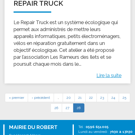
REPAIR TRUCK
Le Repair Truck est un système écologique qui
permet aux administrés de mettre leurs
appareils informatiques, petits électroménagers,
vélos en réparation gratuitement dans un
objectif écologique. Cet atelier a été proposé
par l’association Les Rameurs des Ilets et se
poursuit chaque mois dans le...
Lire la suite
« premier
‹ précédent
…
20
21
22
23
24
25
26
27
28
MAIRIE DU ROBERT
Tél :
0596 651005
Lundi au vendredi :
7h30 à 13h30