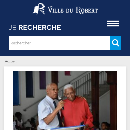
Aller au contenu principal
Accueil
JE
RECHERCHE
Rechercher
Formulaire de recherche
Accueil
Vous êtes ici