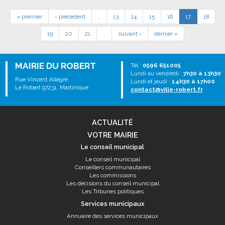
« premier
‹ précédent
…
13
14
15
16
17
18
19
20
21
…
suivant ›
dernier »
MAIRIE DU ROBERT
Tél :
0596 651005
Lundi au vendredi :
7h30 à 13h30
Rue Vincent Allègre,
Lundi et jeudi :
14h30 à 17h00
Le Robert 97231, Martinique
contact@ville-robert.fr
ACTUALITÉ
VOTRE MAIRIE
Le conseil municipal
Le conseil municipal
Conseillers communautaires
Les commissions
Les décisions du conseil municipal
Les Tribunes politiques
Services municipaux
Annuaire des services municipaux