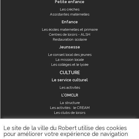
Petite enfance
Les crèches
Assistantes maternelles
Enfance
Les écoles maternelles et primaire
Centres de loisirs - ALSH
Restauration scolaire
Jeunsesse
Le conseil local des jeunes
La mission locale
Les collèges et le lycée
CULTURE
Le service culturel
Les activités
L'OMCLR
La structure
Les activités : le CREAM
Les clubs de loisirs
SPORT
Le site de la ville du Robert utilise des cookies
Les équipements sportifs
pour améliorer votre expérience de navigation
Les aménagements municipaux