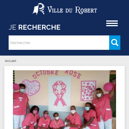
Aller au contenu principal
Accueil
JE
RECHERCHE
Rechercher
Formulaire de recherche
Accueil
Vous êtes ici