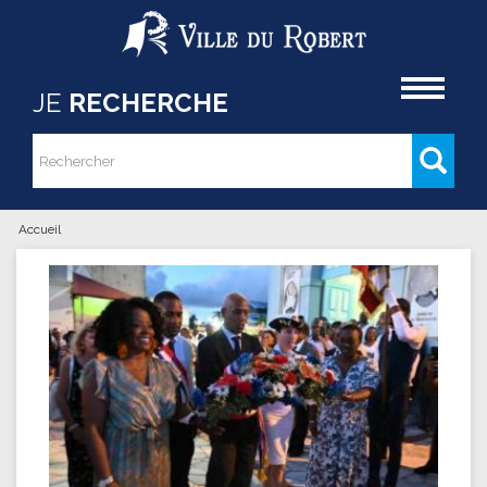
Aller au contenu principal
Accueil
JE
RECHERCHE
Rechercher
Formulaire de recherche
Accueil
Vous êtes ici