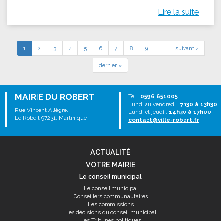
Lire la suite
1
2
3
4
5
6
7
8
9
…
suivant ›
dernier »
MAIRIE DU ROBERT
Tél :
0596 651005
Lundi au vendredi :
7h30 à 13h30
Rue Vincent Allègre,
Lundi et jeudi :
14h30 à 17h00
Le Robert 97231, Martinique
contact@ville-robert.fr
ACTUALITÉ
VOTRE MAIRIE
Le conseil municipal
Le conseil municipal
Conseillers communautaires
Les commissions
Les décisions du conseil municipal
Les Tribunes politiques